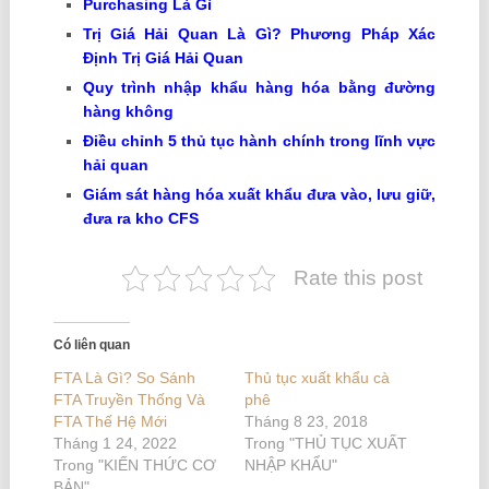
Purchasing Là Gì
Trị Giá Hải Quan Là Gì
? Phương Pháp Xác
Định Trị Giá Hải Quan
Quy trình nhập khẩu hàng hóa bằng đường
hàng không
Điều chỉnh 5
thủ tục hành chính trong lĩnh vực
hải quan
Giám sát hàng hóa xuất khẩu đưa vào, lưu giữ,
đưa ra
kho CFS
Rate this post
Có liên quan
FTA Là Gì? So Sánh
Thủ tục xuất khẩu cà
FTA Truyền Thống Và
phê
FTA Thế Hệ Mới
Tháng 8 23, 2018
Tháng 1 24, 2022
Trong "THỦ TỤC XUẤT
Trong "KIẾN THỨC CƠ
NHẬP KHẨU"
BẢN"