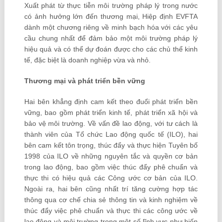
Xuất phát từ thực tiễn môi trường pháp lý trong nước
có ảnh hưởng lớn đến thương mại, Hiệp định EVFTA
dành một chương riêng về minh bạch hóa với các yêu
cầu chung nhất để đảm bảo một môi trường pháp lý
hiệu quả và có thể dự đoán được cho các chủ thể kinh
tế, đặc biệt là doanh nghiệp vừa và nhỏ.
Thương mại và phát triển bền vững
Hai bên khẳng định cam kết theo đuổi phát triển bền
vững, bao gồm phát triển kinh tế, phát triển xã hội và
bảo vệ môi trường. Về vấn đề lao động, với tư cách là
thành viên của Tổ chức Lao động quốc tế (ILO), hai
bên cam kết tôn trọng, thúc đẩy và thực hiện Tuyên bố
1998 của ILO về những nguyên tắc và quyền cơ bản
trong lao động, bao gồm việc thúc đẩy phê chuẩn và
thực thi có hiệu quả các Công ước cơ bản của ILO.
Ngoài ra, hai bên cũng nhất trí tăng cường hợp tác
thông qua cơ chế chia sẻ thông tin và kinh nghiệm về
thúc đẩy việc phê chuẩn và thực thi các công ước về
lao động và môi trường trong một số lĩnh vực như biến