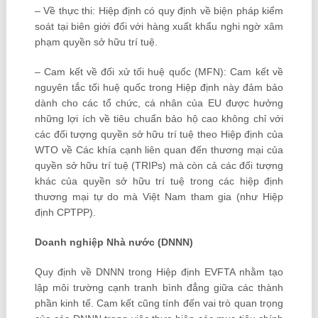
– Về thực thi: Hiệp định có quy định về biện pháp kiểm
soát tại biên giới đối với hàng xuất khẩu nghi ngờ xâm
phạm quyền sở hữu trí tuệ.
– Cam kết về đối xử tối huệ quốc (MFN): Cam kết về
nguyên tắc tối huệ quốc trong Hiệp định này đảm bảo
dành cho các tổ chức, cá nhân của EU được hưởng
những lợi ích về tiêu chuẩn bảo hộ cao không chỉ với
các đối tượng quyền sở hữu trí tuệ theo Hiệp định của
WTO về Các khía cạnh liên quan đến thương mại của
quyền sở hữu trí tuệ (TRIPs) mà còn cả các đối tượng
khác của quyền sở hữu trí tuệ trong các hiệp định
thương mại tự do mà Việt Nam tham gia (như Hiệp
định CPTPP).
Doanh nghiệp Nhà nước (DNNN)
Quy định về DNNN trong Hiệp định EVFTA nhằm tạo
lập môi trường cạnh tranh bình đẳng giữa các thành
phần kinh tế. Cam kết cũng tính đến vai trò quan trọng