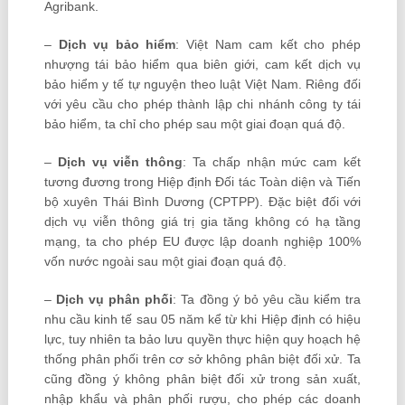
Agribank.
–
Dịch vụ bảo hiểm
: Việt Nam cam kết cho phép
nhượng tái bảo hiểm qua biên giới, cam kết dịch vụ
bảo hiểm y tế tự nguyện theo luật Việt Nam. Riêng đối
với yêu cầu cho phép thành lập chi nhánh công ty tái
bảo hiểm, ta chỉ cho phép sau một giai đoạn quá độ.
–
Dịch vụ viễn thông
: Ta chấp nhận mức cam kết
tương đương trong Hiệp định Đối tác Toàn diện và Tiến
bộ xuyên Thái Bình Dương (CPTPP). Đặc biệt đối với
dịch vụ viễn thông giá trị gia tăng không có hạ tầng
mạng, ta cho phép EU được lập doanh nghiệp 100%
vốn nước ngoài sau một giai đoạn quá độ.
–
Dịch vụ phân phối
: Ta đồng ý bỏ yêu cầu kiểm tra
nhu cầu kinh tế sau 05 năm kể từ khi Hiệp định có hiệu
lực, tuy nhiên ta bảo lưu quyền thực hiện quy hoạch hệ
thống phân phối trên cơ sở không phân biệt đối xử. Ta
cũng đồng ý không phân biệt đối xử trong sản xuất,
nhập khẩu và phân phối rượu, cho phép các doanh