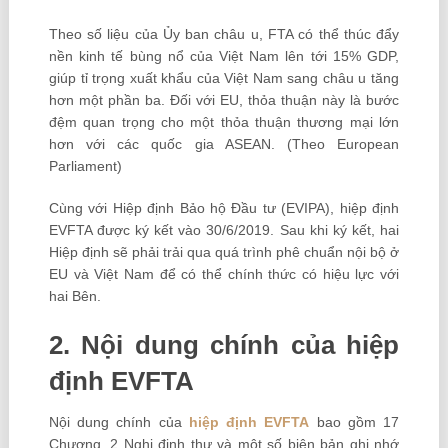
Theo số liệu của Ủy ban châu u, FTA có thể thúc đẩy
nền kinh tế bùng nổ của Việt Nam lên tới 15% GDP,
giúp tỉ trọng xuất khẩu của Việt Nam sang châu u tăng
hơn một phần ba. Đối với EU, thỏa thuận này là bước
đệm quan trọng cho một thỏa thuận thương mại lớn
hơn với các quốc gia ASEAN. (Theo European
Parliament)
Cùng với Hiệp định Bảo hộ Đầu tư (EVIPA), hiệp định
EVFTA được ký kết vào 30/6/2019. Sau khi ký kết, hai
Hiệp định sẽ phải trải qua quá trình phê chuẩn nội bộ ở
EU và Việt Nam để có thể chính thức có hiệu lực với
hai Bên.
2. Nội dung chính của hiệp
định EVFTA
Nội dung chính của
hiệp định EVFTA
bao gồm 17
Chương, 2 Nghị định thư và một số biên bản ghi nhớ