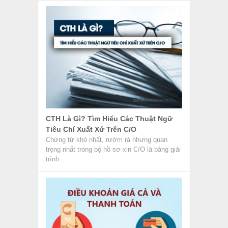
CTH Là Gì? Tìm Hiểu Các Thuật Ngữ
Tiêu Chí Xuất Xứ Trên C/O
Chứng từ khó nhất, rườm rà nhưng quan
trọng nhất trong bộ hồ sơ xin C/O là bảng giải
trình...