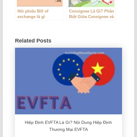
Hối phiếu Bill of
Consignee Là Gì? Phân
exchange là gì
Biệt Giữa Consignee và
Shipper
Related Posts
Hiệp Định EVFTA Là Gì? Nội Dung Hiệp Định
Thương Mại EVFTA