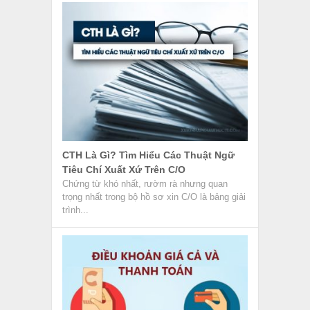
CTH Là Gì? Tìm Hiểu Các Thuật Ngữ
Tiêu Chí Xuất Xứ Trên C/O
Chứng từ khó nhất, rườm rà nhưng quan
trọng nhất trong bộ hồ sơ xin C/O là bảng giải
trình...