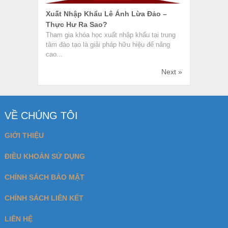
Xuất Nhập Khẩu Lê Ánh Lừa Đảo –
Thực Hư Ra Sao?
Tham gia khóa học xuất nhập khẩu tại trung
tâm đào tạo là giải pháp hữu hiệu để nâng
cao...
Next »
VỀ CHÚNG TÔI
GIỚI THIỆU
ĐIỀU KHOẢN SỬ DỤNG
CHÍNH SÁCH BẢO MẬT
CHÍNH SÁCH LIÊN KẾT
LIÊN HỆ