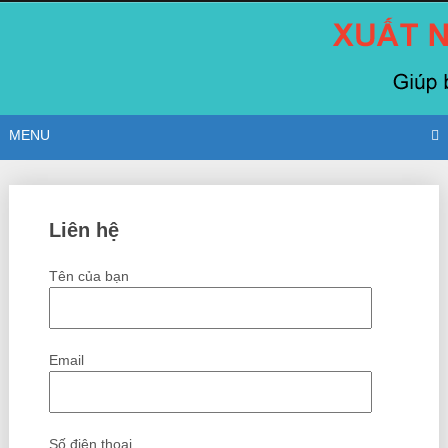
Skip
to
content
MENU
Liên hệ
Tên của bạn
Email
Số điện thoại