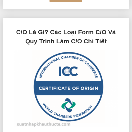
C/O Là Gì? Các Loại Form C/O Và
Quy Trình Làm C/O Chi Tiết