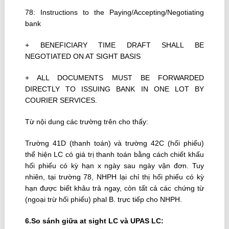
78: Instructions to the Paying/Accepting/Negotiating
bank
+ BENEFICIARY TIME DRAFT SHALL BE
NEGOTIATED ON AT SIGHT BASIS
+ ALL DOCUMENTS MUST BE FORWARDED
DIRECTLY TO ISSUING BANK IN ONE LOT BY
COURIER SERVICES.
Từ nội dung các trường trên cho thấy:
Trường 41D (thanh toán) và trường 42C (hối phiếu)
thể hiện LC có giá trị thanh toán bằng cách chiết khấu
hối phiếu có kỳ hạn x ngày sau ngày vận đơn. Tuy
nhiên, tại trường 78, NHPH lại chỉ thị hối phiếu có kỳ
hạn được biết khâu trả ngay, còn tất cả các chứng từ
(ngoại trừ hối phiếu) phal B. trực tiếp cho NHPH.
6.So sánh giữa at sight LC và UPAS LC: