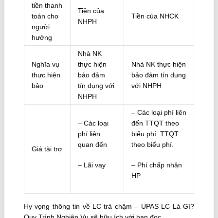
tiền thanh
Tiền của
toán cho
Tiền của NHCK
NHPH
người
hưởng
Nhà NK
Nghĩa vụ
thực hiện
Nhà NK thực hiện
thực hiện
bảo đảm
bảo đảm tín dụng
bảo
tín dụng với
với NHPH
NHPH
– Các loại phí liên
– Các loại
đến TTQT theo
phí liên
biểu phí. TTQT
quan đến
theo biểu phí.
Giá tài trợ
– Lãi vay
– Phí chấp nhận
HP
Hy vọng thông tin về LC trả chậm – UPAS LC Là Gì?
Quy Trình Nghiệp Vụ sẽ hữu ích với bạn đọc.