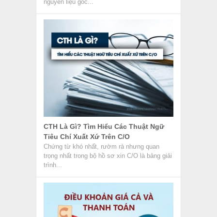
nguyên liệu gốc...
CTH Là Gì? Tìm Hiểu Các Thuật Ngữ
Tiêu Chí Xuất Xứ Trên C/O
Chứng từ khó nhất, rườm rà nhưng quan
trọng nhất trong bộ hồ sơ xin C/O là bảng giải
trình...