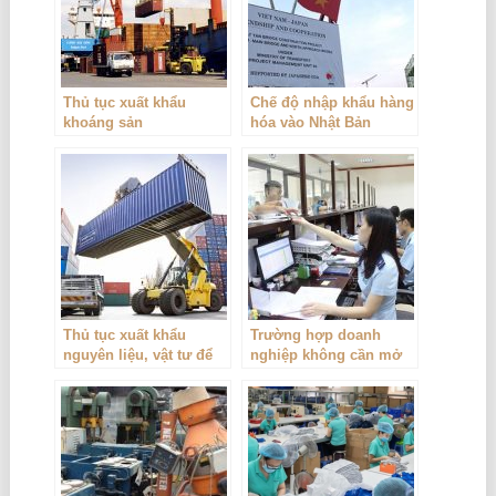
Thủ tục xuất khẩu
Chế độ nhập khẩu hàng
khoáng sản
hóa vào Nhật Bản
Thủ tục xuất khẩu
Trường hợp doanh
nguyên liệu, vật tư để
nghiệp không cần mở
đặt gia công và nhập
tờ khai hải quan
khẩu sản phẩm gia
công