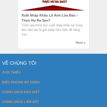
Xuất Nhập Khẩu Lê Ánh Lừa Đảo –
Thực Hư Ra Sao?
Tham gia khóa học xuất nhập khẩu tại trung
tâm đào tạo là giải pháp hữu hiệu để nâng
cao...
Next »
VỀ CHÚNG TÔI
GIỚI THIỆU
ĐIỀU KHOẢN SỬ DỤNG
CHÍNH SÁCH BẢO MẬT
CHÍNH SÁCH LIÊN KẾT