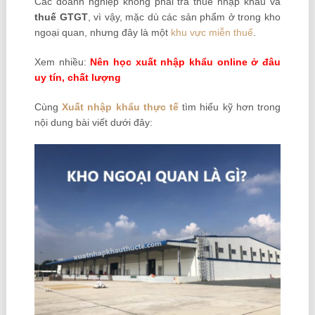
Các doanh nghiệp không phải trả thuế nhập khẩu và
thuế GTGT
, vì vậy, mặc dù các sản phẩm ở trong kho
ngoại quan, nhưng đây là một
khu vực miễn thuế
.
Xem nhiều:
Nên
học xuất nhập khẩu online
ở đâu
uy tín, chất lượng
Cùng
Xuất nhập khẩu thực tế
tìm hiểu kỹ hơn trong
nội dung bài viết dưới đây: