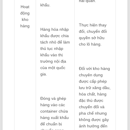
hải quan.
khẩu.
Hoạt
động
kho
Thực hiện thay
hàng
Hàng hóa nhập
đổi, chuyển đổi
khẩu được chia
quyền sở hữu
tách nhỏ để làm
cho lô hàng.
thủ tục nhập
khẩu vào thị
trường nội địa
của một quốc
Đối với kho hàng
gia.
chuyên dụng
được cấp phép
lưu trữ xăng dầu,
hóa chất, hàng
Đóng và ghép
đặc thù được
hàng vào các
chuyển đổi và
container chứa
pha chế nhưng
hàng xuất khẩu
không được gây
để chuẩn bị
ảnh hưởng đến