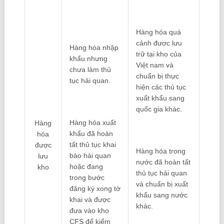
Hàng hóa quá
cảnh được lưu
Hàng hóa nhập
trữ tại kho của
khẩu nhưng
Việt nam và
chưa làm thủ
chuẩn bị thực
tục hải quan.
hiện các thủ tục
xuất khẩu sang
quốc gia khác.
Hàng hóa xuất
Hàng
khẩu đã hoàn
hóa
tất thủ tục khai
được
Hàng hóa trong
báo hải quan
lưu
nước đã hoàn tất
hoặc đang
kho
thủ tục hải quan
trong bước
và chuẩn bị xuất
đăng ký xong tờ
khẩu sang nước
khai và được
khác.
đưa vào kho
CFS để kiểm