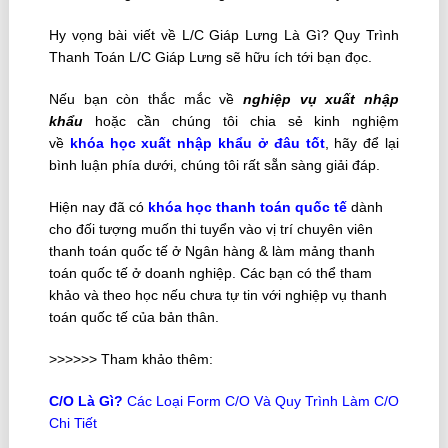
Hy vọng bài viết về L/C Giáp Lưng Là Gì? Quy Trình
Thanh Toán L/C Giáp Lưng sẽ hữu ích tới bạn đọc.
Nếu bạn còn thắc mắc về
nghiệp vụ xuất nhập
khẩu
hoặc cần chúng tôi chia sẻ kinh nghiệm
về
khóa
học xuất nhập khẩu ở đâu tốt
, hãy để lại
bình luận phía dưới, chúng tôi rất sẵn sàng giải đáp.
Hiện nay đã có
khóa học thanh toán quốc tế
dành
cho đối tượng muốn thi tuyển vào vị trí chuyên viên
thanh toán quốc tế ở Ngân hàng & làm mảng thanh
toán quốc tế ở doanh nghiệp. Các bạn có thể tham
khảo và theo học nếu chưa tự tin với nghiệp vụ thanh
toán quốc tế của bản thân.
>>>>>> Tham khảo thêm:
C/O Là Gì
?
Các Loại Form C/O Và Quy Trình Làm C/O
Chi Tiết