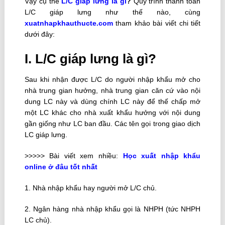
Vậy cụ thể
L/C giáp lưng là gì
?
Quy trình thanh toán
L/C giáp lưng như thế nào, cùng
xuatnhapkhauthucte.com
tham khảo bài viết chi tiết
dưới đây:
I. L/C giáp lưng là gì?
Sau khi nhận được L/C do người nhập khẩu mở cho
nhà trung gian hưởng, nhà trung gian căn cứ vào nội
dung LC này và dùng chính LC này để thế chấp mở
một LC khác cho nhà xuất khẩu hưởng với nội dung
gần giống như LC ban đầu. Các tên gọi trong giao dịch
LC giáp lưng.
>>>>> Bài viết xem nhiều:
Học xuất nhập khẩu
online ở đâu tốt
nhất
1. Nhà nhập khẩu hay người mở L/C chủ.
2. Ngân hàng nhà nhập khẩu gọi là NHPH (tức NHPH
LC chủ).