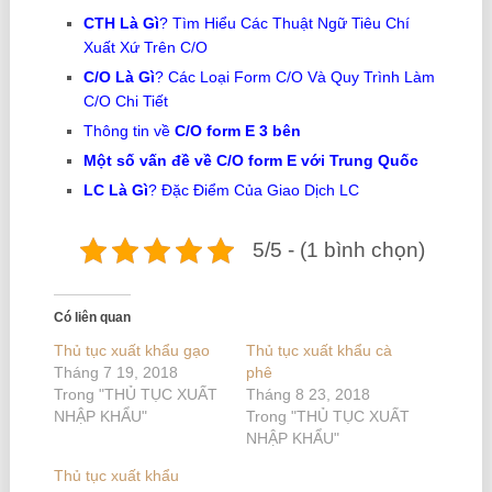
CTH Là Gì
? Tìm Hiểu Các Thuật Ngữ Tiêu Chí
Xuất Xứ Trên C/O
C/O Là Gì
? Các Loại Form C/O Và Quy Trình Làm
C/O Chi Tiết
Thông tin về
C/O form E 3 bên
Một số vấn đề về C/O form E với Trung Quốc
LC Là Gì
? Đặc Điểm Của Giao Dịch LC
5/5 - (1 bình chọn)
Có liên quan
Thủ tục xuất khẩu gạo
Thủ tục xuất khẩu cà
Tháng 7 19, 2018
phê
Trong "THỦ TỤC XUẤT
Tháng 8 23, 2018
NHẬP KHẨU"
Trong "THỦ TỤC XUẤT
NHẬP KHẨU"
Thủ tục xuất khẩu