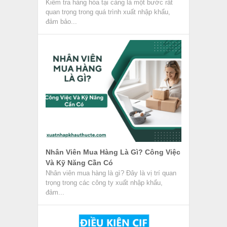
Điều Kiện CIF Trong Incoterms 2020
Trong giao dịch thương mại quốc tế, điều kiện
CIF thuộc điều kiện nhóm C trong phiên bản
Incoterms mới...