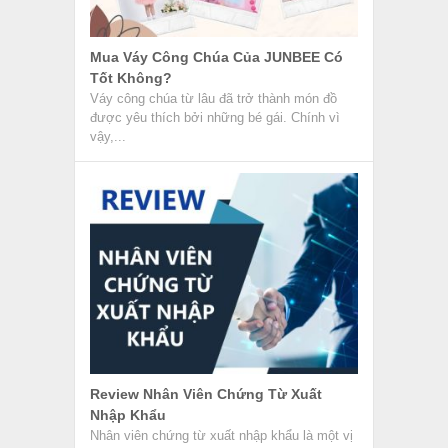
Nhân viên chứng từ xuất nhập khẩu là một vị
trí công việc trong lĩnh vực xuất nhập khẩu
và...
Kho Ngoại Quan Là Gì? Quy Trình Làm
Hàng Kho Ngoại Quan
Kho ngoại quan là loại hình kho được hải
quan giám sát và quản lý chặt chẽ, nơi hàng
hóa...