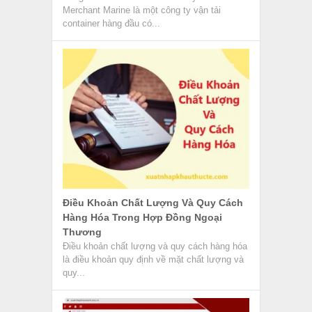
Xuất Nhập Khẩu Lê Ánh Lừa Đảo –
Thực Hư Ra Sao?
Tham gia khóa học xuất nhập khẩu tại trung
tâm đào tạo là giải pháp hữu hiệu để nâng
cao...
Next »
VỀ CHÚNG TÔI