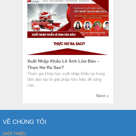
GIỚI THIỆU
ĐIỀU KHOẢN SỬ DỤNG
CHÍNH SÁCH BẢO MẬT
CHÍNH SÁCH LIÊN KẾT
LIÊN HỆ
BÀI VIẾT MỚI
Hướng Dẫn Quy Trình Kiểm Tra Hàng Hóa Tại
Cảng Thực Tế
Nhân Viên Mua Hàng Là Gì? Công Việc Và Kỹ
Năng Cần Có
Điều Kiện CIF Trong Incoterms 2020