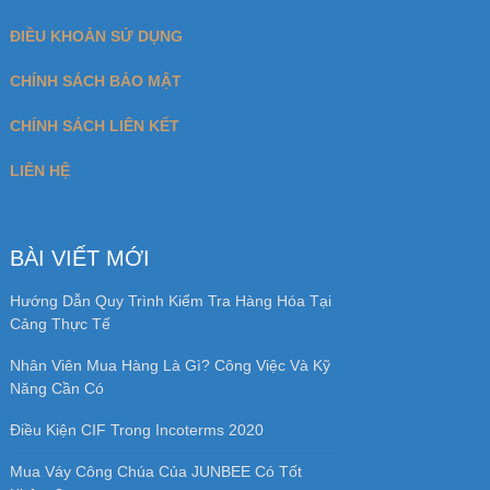
Mua Váy Công Chúa Của JUNBEE Có Tốt
Không?
Review Nhân Viên Chứng Từ Xuất Nhập Khẩu
BÌNH LUẬN ĐỘC GIẢ
Tô Thị Dinh
trong
Học xuất nhập khẩu ở đâu
tốt nhất Hà Nội và TPHCM
Nghĩa
trong
Học xuất nhập khẩu ở đâu tốt nhất
Hà Nội và TPHCM
Chiến Lược Đàm Phán Win-Win Là Gì? Tìm
Hiểu Đàm Phán Win Win
trong
Win Win Là Gì?
Chiến Lược Đàm Phán Win Win Trong Hợp
Đồng
Đối mặt với người giả tạo
trong
Nên học xuất
nhập khẩu online ở đâu uy tín, chất lượng