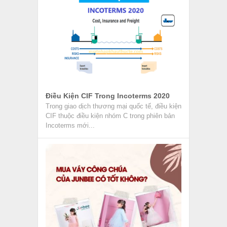
Mua Váy Công Chúa Của JUNBEE Có
Tốt Không?
Váy công chúa từ lâu đã trở thành món đồ
được yêu thích bởi những bé gái. Chính vì
vậy,...
Review Nhân Viên Chứng Từ Xuất
Nhập Khẩu