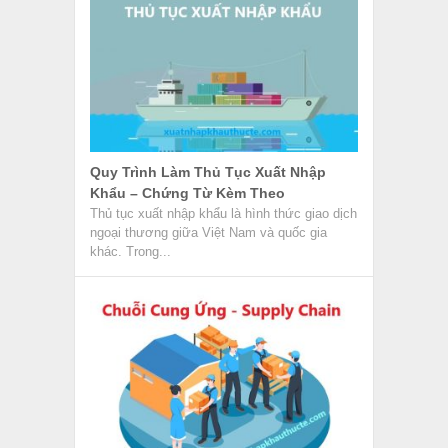
Chuỗi Cung Ứng (Supply Chain) Là
Gì? Những Thông Tin Cần Biết
Chuỗi cung ứng hay Supply Chain là mạng
lưới bao gồm mọi thứ từ việc phân phối
nguyên liệu gốc...
CTH Là Gì? Tìm Hiểu Các Thuật Ngữ
Tiêu Chí Xuất Xứ Trên C/O