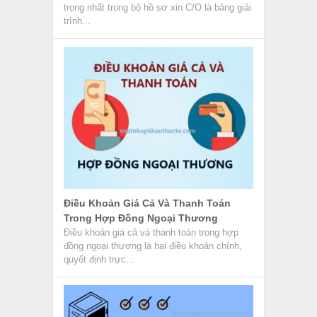
Supply Chain Management Là Gì? –
Quản Lý Chuỗi Cung Ứng
Supply Chain Management có nghĩa là Quản
lý chuỗi cung ứng hiện đang là hình thức tạo
ra một số...