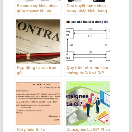
So sánh sự khác nhau
Giải quyết tranh chấp
giữa master bill và
trong nhập khẩu hàng
house bill
hóa
Hợp đồng tư vấn trọn
Quy trình nhờ thu kèm
gói
chứng từ D/A và D/P
Hối phiếu Bill of
Consignee Là Gì? Phân