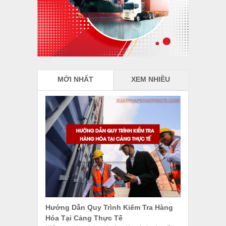
Hóa Tại Cảng Thực Tế
Kiểm tra hàng hóa tại cảng là một bước rất
quan trọng trong quá trình xuất nhập khẩu,
đảm bảo...
Nhân Viên Mua Hàng Là Gì? Công Việc
Và Kỹ Năng Cần Có
Nhân viên mua hàng là gì? Đây là vị trí quan
trọng trong các công ty xuất nhập khẩu,
đảm...