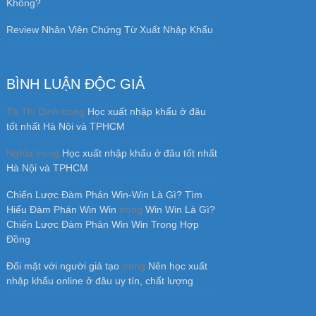
© 2026 - Design By
Admirable Themes
Back to Top ↑