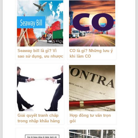
Seaway bill là gì? Vì
CO là gì? Những lưu ý
sao sử dụng, ưu nhược
khi làm CO
điểm của Seaway bill
Giải quyết tranh chấp
Hợp đồng tư vấn trọn
trong nhập khẩu hàng
gói
hóa