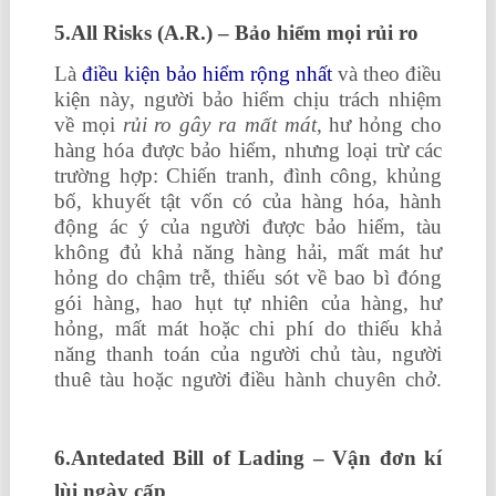
5.All Risks (A.R.) – Bảo hiểm mọi rủi ro
Là
điều kiện bảo hiểm rộng nhất
và theo điều
kiện này, người bảo hiểm chịu trách nhiệm
về mọi
rủi ro gây ra mất mát
, hư hỏng cho
hàng hóa được bảo hiểm, nhưng loại trừ các
trường hợp: Chiến tranh, đình công, khủng
bố, khuyết tật vốn có của hàng hóa, hành
động ác ý của người được bảo hiểm, tàu
không đủ khả năng hàng hải, mất mát hư
hỏng do chậm trễ, thiếu sót về bao bì đóng
gói hàng, hao hụt tự nhiên của hàng, hư
hỏng, mất mát hoặc chi phí do thiếu khả
năng thanh toán của người chủ tàu, người
thuê tàu hoặc người điều hành chuyên chở.
bài tập về nguyên lý kế toán
6.Antedated Bill of Lading – Vận đơn kí
lùi ngày cấp