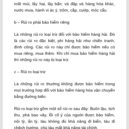
mất mùi, lây hại, lây bẩn, và đập và hàng hóa khác,
nước mưa, hành vi ác ý, trộm, cắp, cướp, móc cẩu.
b – Rủi ro phải bảo hiểm riêng
Là những rủi ro loại trừ đối với bảo hiểm hàng hải. Ðó
là các rủi ro đặc biệt, phi hàng hải như chiến tranh,
đình công. Các rủi ro này chỉ được bảo hiểm nếu có
mua riêng, mua thêm. Khi chỉ mua bảo hiểm hàng hải
thì những rủi ro này bị loại trừ.
c – Rủi ro loại trừ
Là những rủi ro thường không được bảo hiểm trong
mọi trường hợp đối với bảo hiểm hàng hóa vận chuyển
bằng đường biển.
Rủi ro loại trừ gồm một số rủi ro sau đây: Buôn lậu, tịch
thu, phá bao vây, lỗi cố ý của người được bảo hiểm,
nội tỳ, ẩn tỳ, tàu không đủ khả năng đi biển, tàu đi
chệch hướng, chủ tàu mất khả năng tài chính.