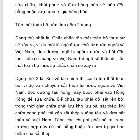
sửa chữa, khôi phục và đưa hàng hóa về bến đến
bằng hoặc vượt quá trị giá hàng hóa.
Tổn thất toàn bộ ước tính gồm 2 dạng:
Dạng thứ nhất là: Chắc chắn tổn thất toàn bộ thực sự
sẽ xảy ra, ví dụ một lô ngô được chở từ nước ngoài về
Việt Nam, dọc đường ngô bị ngấm nước và bắt đầu
thối, nếu cố mang về Việt Nam thì ngô sẽ thối hết, tổn
thất toàn bộ thực sự chắc chắn sẽ xảy ra.
Dạng thứ 2 là: Xét về tài chính thì coi là tổn thất toàn
bộ, ví dụ vận chuyển sắt thép từ nước ngoài về Việt
Nam, dọc đường tàu hỏng máy buộc phải vào Hồng
Kông để sửa chữa. Ðể chữa tàu phải dỡ sắt lên bờ,
trong thời gian chữa phải lưu kho lưu bãi sắt thép, khi
chữa xong phải tái xếp sắt thép xuống tàu và đưa sắt
thép về Việt Nam. Tổng các chi phí phải bỏ ra trong
trường hợp này có thể bằng hoặc lớn hơn trị giá bảo
hiểm của sắt thép.