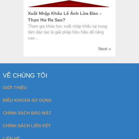
Xuất Nhập Khẩu Lê Ánh Lừa Đảo –
Thực Hư Ra Sao?
Tham gia khóa học xuất nhập khẩu tại trung
tâm đào tạo là giải pháp hữu hiệu để nâng
cao...
Next »
VỀ CHÚNG TÔI
GIỚI THIỆU
ĐIỀU KHOẢN SỬ DỤNG
CHÍNH SÁCH BẢO MẬT
CHÍNH SÁCH LIÊN KẾT
LIÊN HỆ