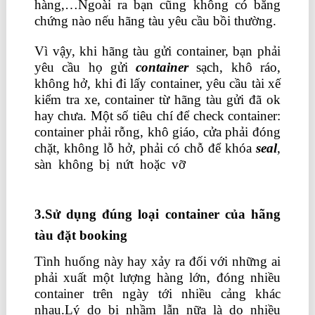
hàng,…Ngoài ra bạn cũng không có bằng
chứng nào nếu hãng tàu yêu cầu bồi thường.
Vì vậy, khi hãng tàu gửi container, bạn phải
yêu cầu họ gửi
container
sạch, khô ráo,
không hở, khi đi lấy container, yêu cầu tài xế
kiểm tra xe, container từ hãng tàu gửi đã ok
hay chưa. Một số tiêu chí để check container:
container phải rỗng, khô giáo, cửa phải đóng
chặt, không lỗ hở, phải có chỗ để khóa
seal
,
sàn không bị nứt hoặc vỡ
học xuất nhập
khẩu ở hà nội
3.Sử dụng đúng loại container của hãng
tàu đặt booking
Tình huống này hay xảy ra đối với những ai
phải xuất một lượng hàng lớn, đóng nhiều
container trên ngày tới nhiều cảng khác
nhau.Lý do bị nhầm lẫn nữa là do nhiều