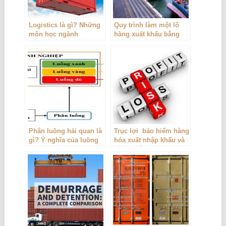
Logistics là gì? Những
Quy trình làm một lô
môn học ngành
hàng xuất khẩu bằng
logistics, cơ hội việc
đường biển
làm
Phân luồng hải quan là
Trục lợi bảo hiểm hàng
gì? Ý nghĩa của luồng
hóa xuất nhập khẩu và
xanh, đỏ, vàng
cách khắc phục