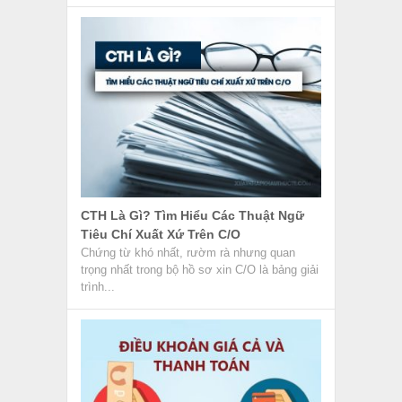
CTH Là Gì? Tìm Hiểu Các Thuật Ngữ
Tiêu Chí Xuất Xứ Trên C/O
Chứng từ khó nhất, rườm rà nhưng quan
trọng nhất trong bộ hồ sơ xin C/O là bảng giải
trình...