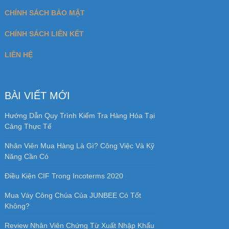
Review Nhân Viên Chứng Từ Xuất Nhập Khẩu
BÌNH LUẬN ĐỘC GIẢ
Tô Thị Dinh
trong
Học xuất nhập khẩu ở đâu
tốt nhất Hà Nội và TPHCM
Nghĩa
trong
Học xuất nhập khẩu ở đâu tốt nhất
Hà Nội và TPHCM
Chiến Lược Đàm Phán Win-Win Là Gì? Tìm
Hiểu Đàm Phán Win Win
trong
Win Win Là Gì?
Chiến Lược Đàm Phán Win Win Trong Hợp
Đồng
Đối mặt với người giả tạo
trong
Nên học xuất
nhập khẩu online ở đâu uy tín, chất lượng