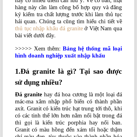
này có nhiều điểm cần lưu ý. Về cơ bản, mặt
hàng này cần làm công bố hợp quy và đăng
ký kiểm tra chất lượng trước khi làm thủ tục
hải quan. Chúng ta cũng tìm hiểu chi tiết về
thủ tục nhập khẩu đá granite
ở Việt Nam qua
bài viết dưới đây.
hạch toán thuế nhà thầu
>>>>> Xem thêm:
Bảng hệ thống mã loại
hình doanh nghiệp xuất nhập khẩu
1.Đá granite là gì? Tại sao được
sử dụng nhiều?
Đá granite
hay đá hoa cương là một loại đá
mác-ma xâm nhập phổ biến có thành phần
axít. Granit có kiến trúc hạt trung tới thô, khi
có các tinh thể lớn hơn nằm nổi bật trong đá
thì gọi là kiến trúc porphia hay nổi ban.
Granit có màu hồng đến xám tối hoặc thậm
chí màu đen, tùy thuộc vào thành phần hóa