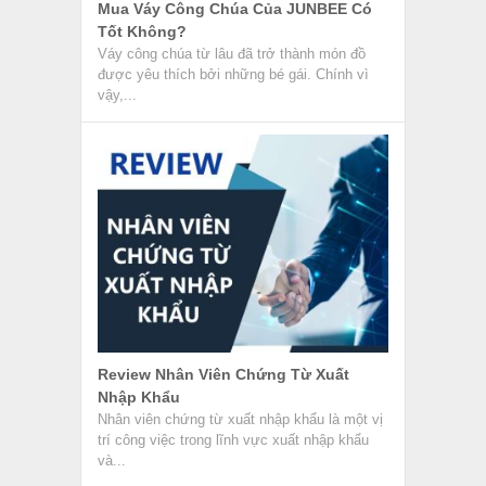
và...
Kho Ngoại Quan Là Gì? Quy Trình Làm
Hàng Kho Ngoại Quan
Kho ngoại quan là loại hình kho được hải
quan giám sát và quản lý chặt chẽ, nơi hàng
hóa...