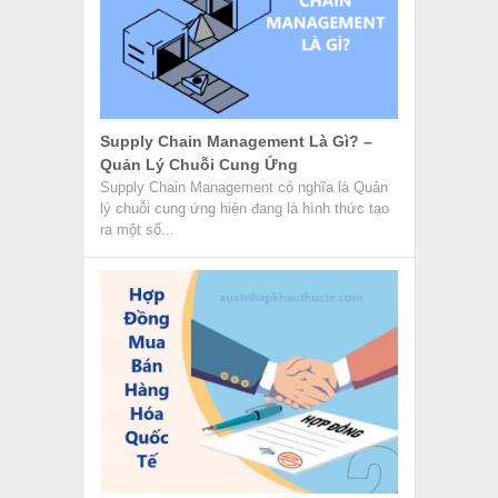
Hợp Đồng Mua Bán Hàng Hóa Quốc Tế
– Những Kiến Thức Cần Biết
Hợp đồng mua bán hàng hóa quốc tế còn có
nhiều tên gọi khác nhau như Hợp đồng ngoại
thương,...
Hãng Tàu HMM – Hãng Tàu Của Hàn
Quốc Thuộc Top 10 Thế Giới
Hãng tàu HMM có tiền thân là Hyundai
Merchant Marine là một công ty vận tải