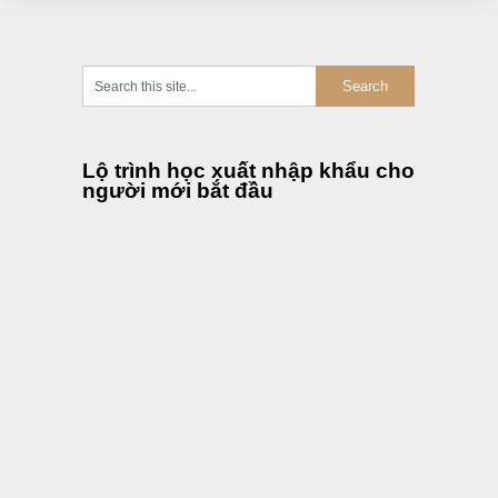
Lộ trình học xuất nhập khẩu cho
người mới bắt đầu
Lộ trình học khai báo hải quan
cho người mới bắt đầu
Review địa chỉ học xuất nhập
khẩu uy tín tại Hà Nội TPHCM