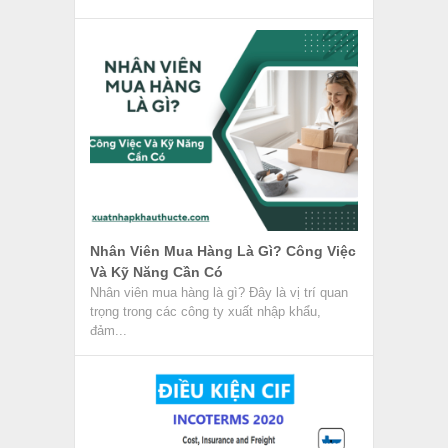
Điều Kiện CIF Trong Incoterms 2020
Trong giao dịch thương mại quốc tế, điều kiện
CIF thuộc điều kiện nhóm C trong phiên bản
Incoterms mới...