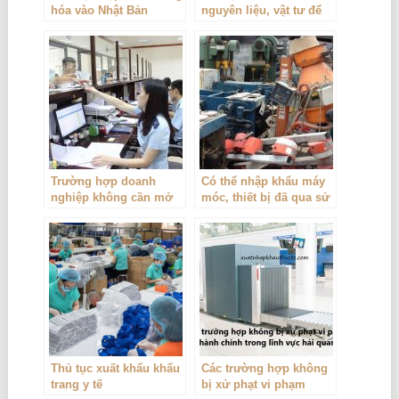
hóa vào Nhật Bản
nguyên liệu, vật tư để
đặt gia công và nhập
khẩu sản phẩm gia
công
Trường hợp doanh
Có thể nhập khẩu máy
nghiệp không cần mở
móc, thiết bị đã qua sử
tờ khai hải quan
dụng nhưng có điều
kiện
Thủ tục xuất khẩu khẩu
Các trường hợp không
trang y tế
bị xử phạt vi phạm