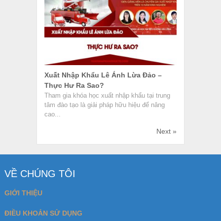
ĐIỀU KHOẢN SỬ DỤNG
CHÍNH SÁCH BẢO MẬT
CHÍNH SÁCH LIÊN KẾT
LIÊN HỆ
BÀI VIẾT MỚI
Hướng Dẫn Quy Trình Kiểm Tra Hàng Hóa Tại
Cảng Thực Tế
Nhân Viên Mua Hàng Là Gì? Công Việc Và Kỹ
Năng Cần Có
Điều Kiện CIF Trong Incoterms 2020
Mua Váy Công Chúa Của JUNBEE Có Tốt
Không?