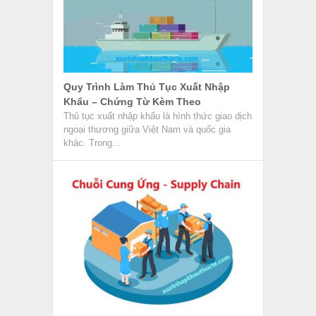
Chuỗi Cung Ứng (Supply Chain) Là
Gì? Những Thông Tin Cần Biết
Chuỗi cung ứng hay Supply Chain là mạng
lưới bao gồm mọi thứ từ việc phân phối
nguyên liệu gốc...
CTH Là Gì? Tìm Hiểu Các Thuật Ngữ
Tiêu Chí Xuất Xứ Trên C/O
Chứng từ khó nhất, rườm rà nhưng quan
trọng nhất trong bộ hồ sơ xin C/O là bảng giải