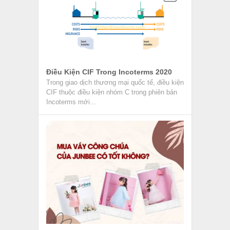
Mua Váy Công Chúa Của JUNBEE Có
Tốt Không?
Váy công chúa từ lâu đã trở thành món đồ
được yêu thích bởi những bé gái. Chính vì
vậy,...
Review Nhân Viên Chứng Từ Xuất
Nhập Khẩu
Nhân viên chứng từ xuất nhập khẩu là một vị
trí công việc trong lĩnh vực xuất nhập khẩu