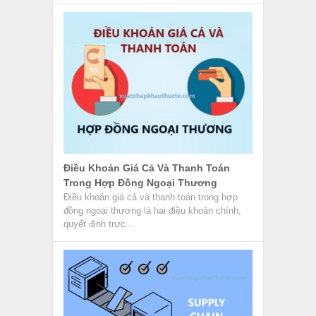
Supply Chain Management Là Gì? –
Quản Lý Chuỗi Cung Ứng
Supply Chain Management có nghĩa là Quản
lý chuỗi cung ứng hiện đang là hình thức tạo
ra một số...