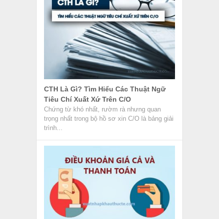
CTH Là Gì? Tìm Hiểu Các Thuật Ngữ
Tiêu Chí Xuất Xứ Trên C/O
Chứng từ khó nhất, rườm rà nhưng quan
trọng nhất trong bộ hồ sơ xin C/O là bảng giải
trình...