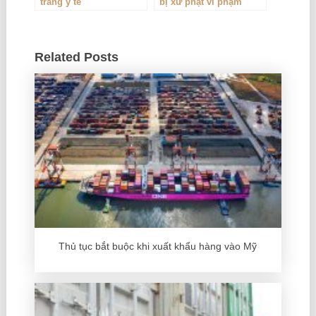
trang y tế
bị xử phạt vi phạm
hành chính trong lĩnh
vực hải quan
Related Posts
Thủ tục bắt buộc khi xuất khẩu hàng vào Mỹ