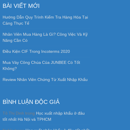
BÀI VIẾT MỚI
Hướng Dẫn Quy Trình Kiểm Tra Hàng Hóa Tại
Cảng Thực Tế
Nhân Viên Mua Hàng Là Gì? Công Việc Và Kỹ
Năng Cần Có
Điều Kiện CIF Trong Incoterms 2020
Mua Váy Công Chúa Của JUNBEE Có Tốt
Không?
Review Nhân Viên Chứng Từ Xuất Nhập Khẩu
BÌNH LUẬN ĐỘC GIẢ
Tô Thị Dinh
trong
Học xuất nhập khẩu ở đâu
tốt nhất Hà Nội và TPHCM