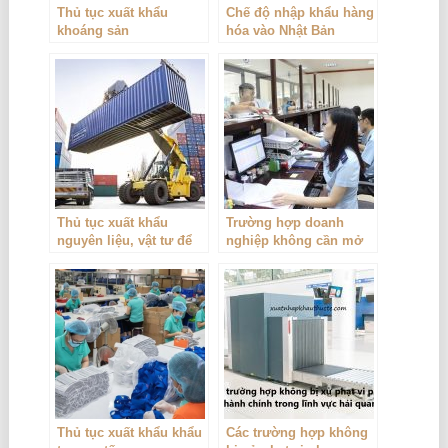
Thủ tục xuất khẩu
Chế độ nhập khẩu hàng
khoáng sản
hóa vào Nhật Bản
Thủ tục xuất khẩu
Trường hợp doanh
nguyên liệu, vật tư để
nghiệp không cần mở
đặt gia công và nhập
tờ khai hải quan
khẩu sản phẩm gia
công
Thủ tục xuất khẩu khẩu
Các trường hợp không