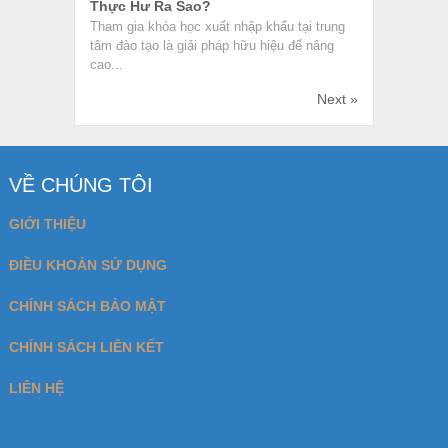
Thực Hư Ra Sao?
Tham gia khóa học xuất nhập khẩu tại trung
tâm đào tạo là giải pháp hữu hiệu để nâng
cao...
Next »
VỀ CHÚNG TÔI
GIỚI THIỆU
ĐIỀU KHOẢN SỬ DỤNG
CHÍNH SÁCH BẢO MẬT
CHÍNH SÁCH LIÊN KẾT
LIÊN HỆ