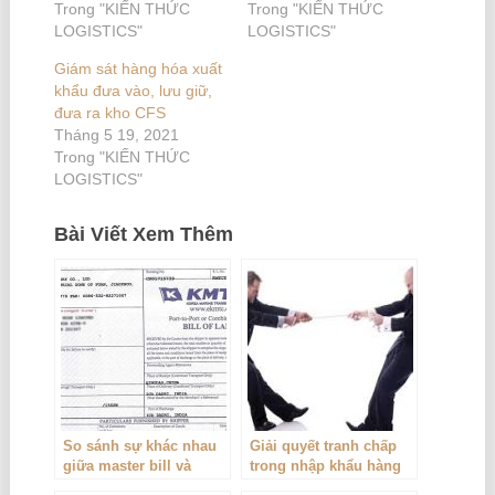
Trong "KIẾN THỨC
Trong "KIẾN THỨC
LOGISTICS"
LOGISTICS"
Giám sát hàng hóa xuất
khẩu đưa vào, lưu giữ,
đưa ra kho CFS
Tháng 5 19, 2021
Trong "KIẾN THỨC
LOGISTICS"
Bài Viết Xem Thêm
So sánh sự khác nhau
Giải quyết tranh chấp
giữa master bill và
trong nhập khẩu hàng
house bill
hóa