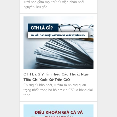
lưới bao gồm mọi thứ từ việc phân phối
nguyên liệu gốc...
CTH Là Gì? Tìm Hiểu Các Thuật Ngữ
Tiêu Chí Xuất Xứ Trên C/O
Chứng từ khó nhất, rườm rà nhưng quan
trọng nhất trong bộ hồ sơ xin C/O là bảng giải
trình...