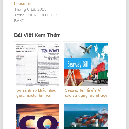
house bill
Tháng 6 18, 2018
Trong "KIẾN THỨC CƠ
BẢN"
Bài Viết Xem Thêm
So sánh sự khác nhau
Seaway bill là gì? Vì
giữa master bill và
sao sử dụng, ưu nhược
house bill
điểm của Seaway bill