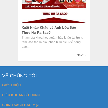
Xuất Nhập Khẩu Lê Ánh Lừa Đảo –
Thực Hư Ra Sao?
Tham gia khóa học xuất nhập khẩu tại trung
tâm đào tạo là giải pháp hữu hiệu để nâng
cao...
Next »
VỀ CHÚNG TÔI
GIỚI THIỆU
ĐIỀU KHOẢN SỬ DỤNG
CHÍNH SÁCH BẢO MẬT