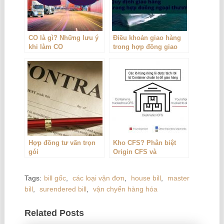
CO là gì? Những lưu ý
Điều khoản giao hàng
khi làm CO
trong hợp đồng giao
dịch thương mại
Hợp đồng tư vấn trọn
Kho CFS? Phân biệt
gói
Origin CFS và
Destination CFS
Tags:
bill gốc
,
các loại vận đơn
,
house bill
,
master
bill
,
surendered bill
,
vận chyển hàng hóa
Related Posts