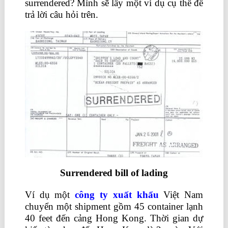
surrendered? Mình sẽ lấy một ví dụ cụ thể để
trả lời câu hỏi trên.
học nguyên lý kế toán
Surrendered bill of lading
Ví dụ một
công ty xuất khẩu
Việt Nam
chuyển một shipment gồm 45 container lạnh
40 feet đến cảng Hong Kong. Thời gian dự