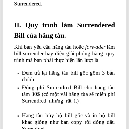
Surrendered.
học kế toán ở đâu tốt nhất hà
nội
II. Quy trình làm Surrendered
Bill của hãng tàu.
Khi bạn yêu cầu hãng tàu hoặc
forwader
làm
bill surrender hay điện giải phóng hàng, quy
trình mà bạn phải thực hiện lần lượt là
Đem trả lại hãng tàu bill gốc gồm 3 bản
chính
Đóng phí Surrendred Bill cho hãng tàu
tầm 30$ (có một vài hãng tùa sẽ miễn phí
Surrendred nhưng rất ít)
học xuất nhập
khẩu
Hãng tàu hủy bộ bill gốc và in bộ bill
khác giống như bản copy rồi đóng dấu
Surendred