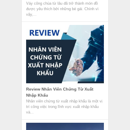
Váy công chúa từ lâu đã trở thành món đồ
được yêu thích bởi những bé gái. Chính vì
vậy,...
Review Nhân Viên Chứng Từ Xuất
Nhập Khẩu
Nhân viên chứng từ xuất nhập khẩu là một vị
trí công việc trong lĩnh vực xuất nhập khẩu
và...