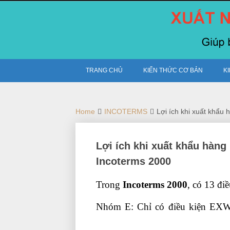
Skip
to
content
TRANG CHỦ
KIẾN THỨC CƠ BẢN
K
Home
INCOTERMS
Lợi ích khi xuất khẩu
Lợi ích khi xuất khẩu hàng
Incoterms 2000
Trong
Incoterms 2000
, có 13 đi
Nhóm E: Chỉ có điều kiện EX
nhất tphcm