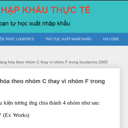
IẾN THỨC LOGISTICS
THỦ TỤC XUẤT NHẬP KHẨU
HS CODE
 hàng hóa theo nhóm C thay vì nhóm F trong Incoterms 2000
 hóa theo nhóm C thay vì nhóm F trong
ều kiện tương ứng chia thành 4 nhóm như sau:
W (Ex Works)
học kế toán tổng hợp ở đâu tốt