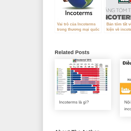
Vai trò của Incoterms
Bản tóm tắt v
trong thương mại quốc
kiện về inco
tế
Related Posts
Incoterms là gì?
Nội
inc