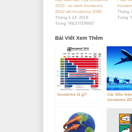
2010 , so sánh Incoterms
Incoter
2010 với Incoterms 2000
Tháng 7
Tháng 6 14, 2018
Trong 
Trong "INCOTERMS"
Bài Viết Xem Thêm
Incoterms là gì?
Các điều kiệ
incoterms 201
sánh Incoter
với Incoterm