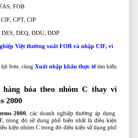
 FAS, FOB
 CIF, CPT, CIP
F, DES, DEQ, DDU, DDP
hiệp Việt thường xuất FOB và nhập CIF, vì
 lợi hơn. cùng
Xuất nhập khẩu thực tế
tìm hiểu
o lưu chuyển tiền tệ gián tiếp
u hàng hóa theo nhóm C thay vì
s 2000
terms 2000
, các doanh nghiệp thường áp dụng
F, trong đó sử dung phổ biến nhất là điều kiện
iều kiện nhóm C trong đó điều kiện sử dụng phổ