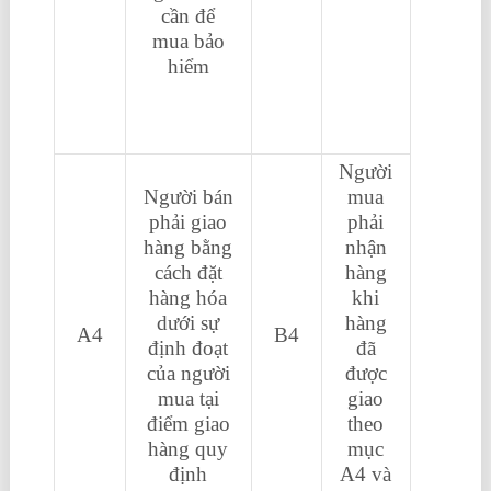
cần để
xuất
mua bảo
nhập
hiểm
khẩu
ở đâu
tốt
Người
Người bán
mua
phải giao
phải
hàng bằng
nhận
cách đặt
hàng
hàng hóa
khi
dưới sự
hàng
A4
B4
định đoạt
đã
của người
được
mua tại
giao
điểm giao
theo
hàng quy
mục
định
A4 và