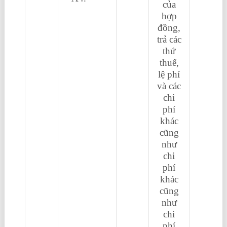
của
xuất nhập
hợp
khẩu ở
đồng,
đâu
trả các
thứ
thuế,
lệ phí
và các
chi
phí
khác
cũng
như
chi
phí
khác
cũng
như
chi
phí