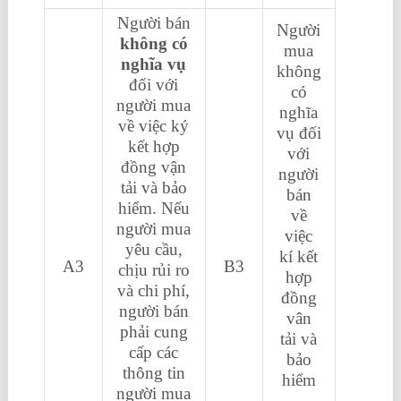
Người bán
Người
không có
mua
nghĩa vụ
không
đối với
có
người mua
nghĩa
về việc ký
vụ đối
kết hợp
với
đồng vận
người
tải và bảo
bán
hiểm. Nếu
về
người mua
việc
yêu cầu,
kí kết
A3
B3
chịu rủi ro
hợp
và chi phí,
đồng
người bán
vân
phải cung
tải và
cấp các
bảo
thông tin
hiểm
người mua
học