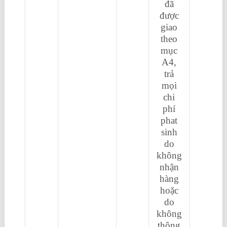
đã
được
giao
theo
mục
A4,
trả
mọi
chi
phí
phat
sinh
do
không
nhận
hàng
hoặc
do
không
thông