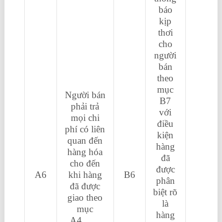
báo
kịp
thơi
cho
người
bán
theo
mục
Người bán
B7
phải trả
với
mọi chi
điều
phí có liên
kiện
quan đến
hàng
hàng hóa
đã
cho đến
được
A6
khi hàng
B6
phân
đã được
biệt rõ
giao theo
là
mục
hàng
A4.
học