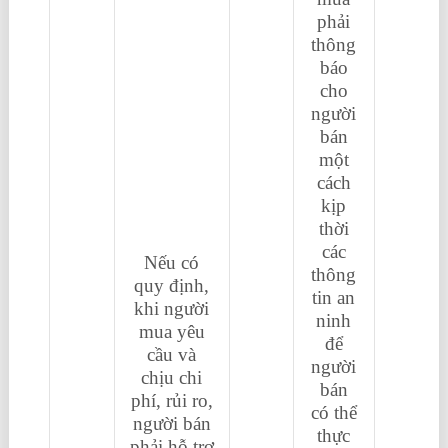
phải
thông
báo
cho
người
bán
một
cách
kịp
thời
các
Nếu có
thông
quy định,
tin an
khi người
ninh
mua yêu
để
cầu và
người
chịu chi
bán
phí, rủi ro,
có thể
người bán
thực
phải hỗ trợ