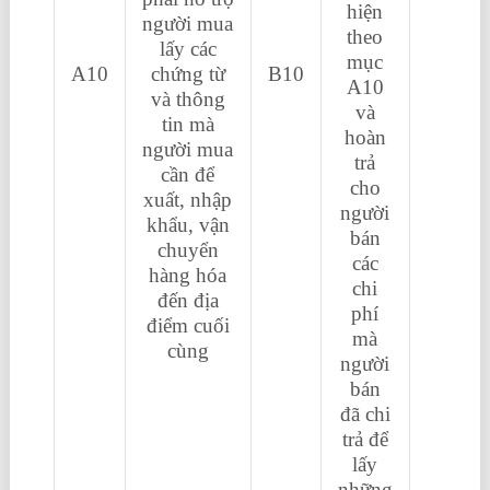
hiện
người mua
theo
lấy các
mục
A10
chứng từ
B10
A10
và thông
và
tin mà
hoàn
người mua
trả
cần để
cho
xuất, nhập
người
khẩu, vận
bán
chuyển
các
hàng hóa
chi
đến địa
phí
điểm cuối
mà
cùng
người
bán
đã chi
trả để
lấy
những