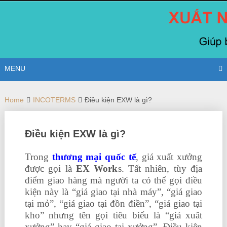
Skip
to
content
MENU
Home
INCOTERMS
Điều kiện EXW là gì?
Điều kiện EXW là gì?
Trong
thương mại quốc tế
, giá xuất xưởng
được gọi là
EX Work
s. Tất nhiên, tùy địa
điểm giao hàng mà người ta có thể gọi điều
kiện này là “giá giao tại nhà máy”, “giá giao
tại mỏ”, “giá giao tại đồn điền”, “giá giao tại
kho” nhưng tên gọi tiêu biểu là “giá xuât
xưởng” hay “giá giao tại xưởng”. Điều kiện