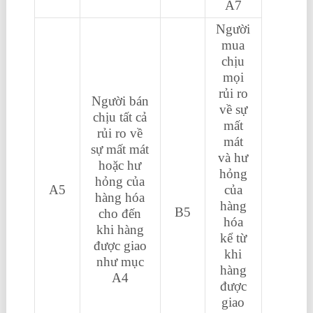
A7
Người
mua
chịu
mọi
rủi ro
Người bán
về sự
chịu tất cả
mất
rủi ro về
mát
sự mất mát
và hư
hoặc hư
hỏng
hỏng của
A5
của
hàng hóa
hàng
B5
cho đến
hóa
khi hàng
kể từ
được giao
khi
như mục
hàng
A4
được
giao