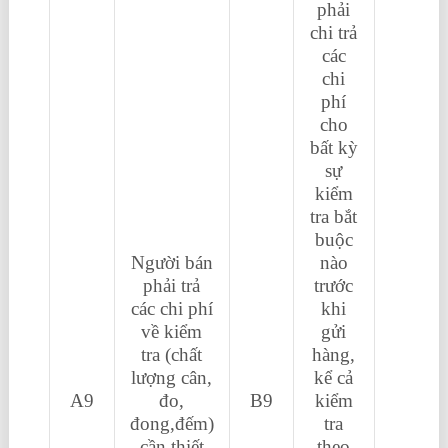
phải
chi trả
các
chi
phí
cho
bất kỳ
sự
kiểm
tra bắt
buộc
Người bán
nào
phải trả
trước
các chi phí
khi
về kiểm
gửi
tra (chất
hàng,
lượng cân,
kể cả
A9
đo,
B9
kiểm
đong,đếm)
tra
cần thiết
theo