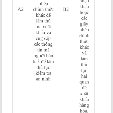
nhập
phép
khẩu
A2
chính thức
B2
hoặc
khác để
các
làm thủ
giấy
tục xuất
phép
khẩu và
chính
cug cấp
thức
các thông
khác
tin mà
và
người bán
làm
biết để làm
thủ
thủ tục
tục
kiểm tra
hải
an ninh
quan
để
xuất
khẩu
hàng
hóa.