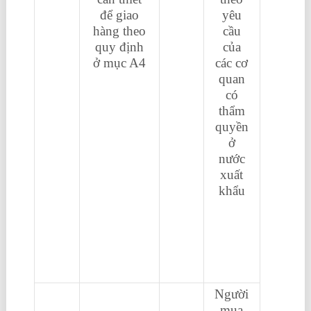
để giao
yêu
hàng theo
cầu
quy định
của
ở mục A4
các cơ
quan
có
thẩm
quyền
ở
nước
xuất
khẩu
học
xuất
nhập
khẩu
ở đâu
Người
mua