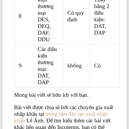
thương
bằng 2
mại
Có quy
điều
8
DES,
định
kiện:
DEQ,
DAT,
DAF,
DAP
DDU
Các điều
kiện
thương
9
không
Có
mại:
DAT,
DAP
Mong bài viết sẽ hữu ích với bạn.
Bài viết được chia sẻ bởi các chuyên gia xuất
nhập khẩu tại
trung tâm đào tạo xuất nhập
khẩu
Lê Ánh. Để tìm hiểu thêm các bài viết
khác liên quan đến Incoterms, bạn có thể