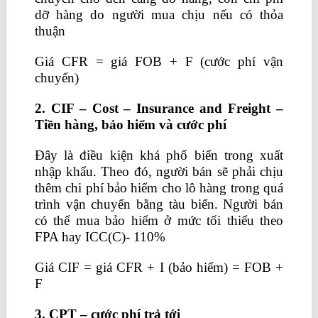
dỡ hàng do người mua chịu nếu có thỏa
thuận
Giá CFR = giá FOB + F (cước phí vận
chuyển)
2. CIF – Cost – Insurance and Freight –
Tiền hàng, bảo hiểm và cước phí
Đây là điều kiện khá phổ biến trong xuất
nhập khẩu. Theo đó, người bán sẽ phải chịu
thêm chi phí bảo hiểm cho lô hàng trong quá
trình vận chuyển bằng tàu biển. Người bán
có thể mua bảo hiểm ở mức tối thiểu theo
FPA hay ICC(C)- 110%
Giá CIF = giá CFR + I (bảo hiểm) = FOB +
F
3. CPT – cước phí trả tới
khóa học xuất