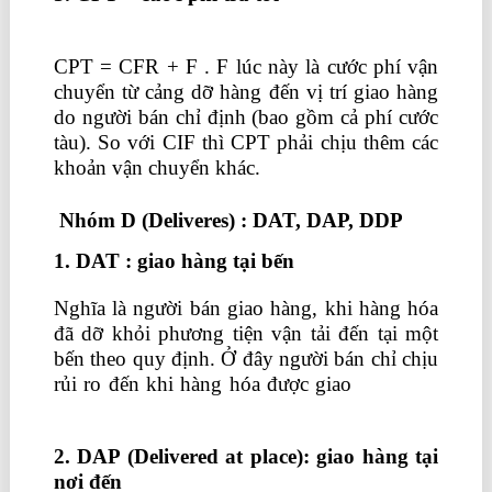
nhập khẩu thực tế tphcm
CPT = CFR + F . F lúc này là cước phí vận
chuyển từ cảng dỡ hàng đến vị trí giao hàng
do người bán chỉ định (bao gồm cả phí cước
tàu). So với CIF thì CPT phải chịu thêm các
khoản vận chuyển khác.
Nhóm D (Deliveres) : DAT, DAP, DDP
1. DAT : giao hàng tại bến
Nghĩa là người bán giao hàng, khi hàng hóa
đã dỡ khỏi phương tiện vận tải đến tại một
bến theo quy định. Ở đây người bán chỉ chịu
rủi ro đến khi hàng hóa được giao
khóa học
chứng chỉ kế toán trưởng
2. DAP (Delivered at place): giao hàng tại
nơi đến