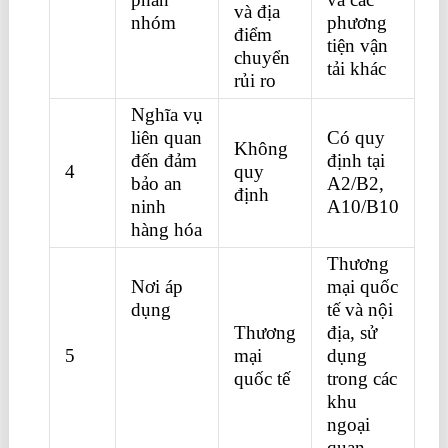
và địa
nhóm
phương
điểm
tiện vận
chuyển
tải khác
rủi ro
Nghĩa vụ
liên quan
Có quy
Không
đến đảm
định tại
4
quy
bảo an
A2/B2,
định
ninh
A10/B10
hàng hóa
Thương
Nơi áp
mại quốc
dụng
tế và nội
học kế
Thương
địa, sử
5
toán ở
mại
dụng
đâu tốt
quốc tế
trong các
nhất hà
khu
nội
ngoại
quan