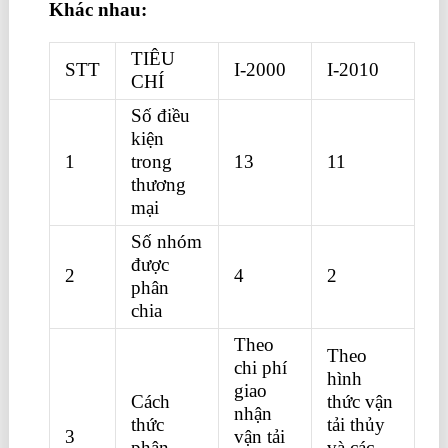
Khác nhau:
TIÊU
STT
I-2000
I-2010
CHÍ
Số điều
kiện
1
trong
13
11
thương
mại
Số nhóm
được
2
4
2
phân
chia
Theo
Theo
chi phí
hình
giao
Cách
thức vận
nhận
thức
tải thủy
3
vận tải
phân
và các