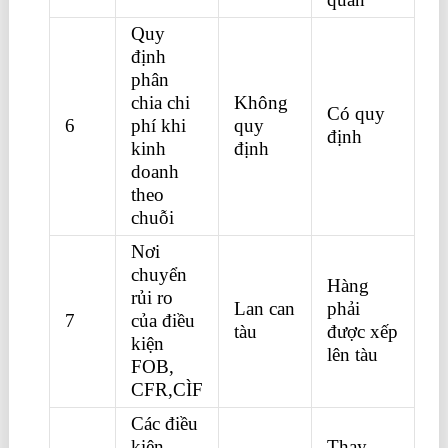
Quy
định
phân
chia chi
Không
Có quy
6
phí khi
quy
định
kinh
định
doanh
theo
chuỗi
Nơi
chuyển
Hàng
rủi ro
Lan can
phải
7
của điều
tàu
được xếp
kiện
lên tàu
FOB,
CFR,CÌF
Các điều
kiện
Thay