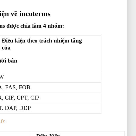
iện về incoterms
rms được chia làm 4 nhóm:
 Điều kiện theo trách nhiệm tăng
 của
ời bán
W
, FAS, FOB
, CIF, CPT, CIP
. DAP, DDP
10
: