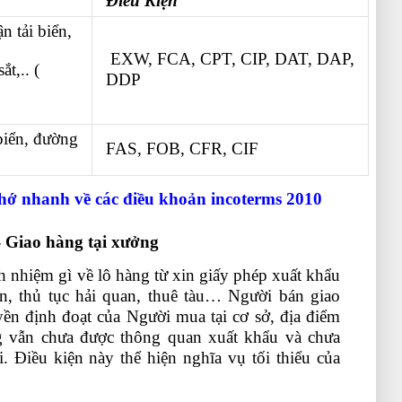
Điều Kiện
n tải biển,
EXW, FCA, CPT, CIP, DAT, DAP,
t,.. (
DDP
biển, đường
FAS, FOB, CFR, CIF
hớ nhanh về các điều khoản incoterms 2010
 Giao hàng tại xưởng
h nhiệm gì về lô hàng từ xin giấy phép xuất khẩu
n, thủ tục hải quan, thuê tàu… Người bán giao
ền định đoạt của Người mua tại cơ sở, địa điểm
 vẫn chưa được thông quan xuất khẩu và chưa
. Điều kiện này thể hiện nghĩa vụ tối thiểu của