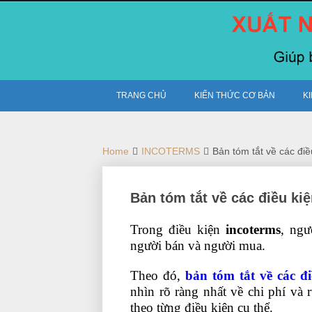
Skip
to
content
TRANG CHỦ
KIẾN THỨC CƠ BẢN
K
Home
INCOTERMS
Bản tóm tắt về các điề
Bản tóm tắt về các điều ki
Trong điều kiện
incoterms
, ngư
người bán và người mua.
Theo đó,
bản tóm tắt về các đi
nhìn rõ ràng nhất về chi phí và
theo từng điều kiện cụ thể.