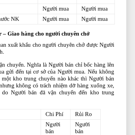
Người mua
Người mua
 nước NK
Người mua
Người mua
r – Giao hàng cho người chuyên chở
uan xuất khẩu cho người chuyên chở được Người
nh.
khóa học về tài chính
vận chuyển. Nghĩa là Người bán chỉ bốc hàng lên
ua gửi đến tại cơ sở của Người mua. Nếu không
 một kho trung chuyển nào khác thì Người bán
ển nhưng không có trách nhiệm dỡ hàng xuống xe,
 do Người bán đã vận chuyển đến kho trung
Chi Phí
Rủi Ro
Người
Người
bán
bán