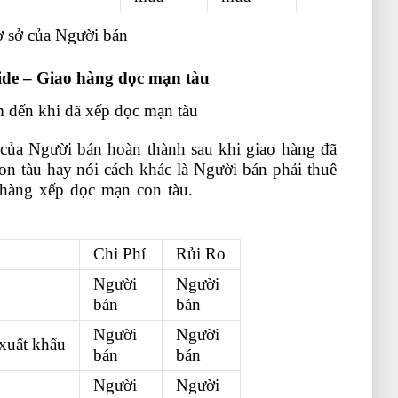
cơ sở của Người bán
hoc xuat nhap khau
ide – Giao hàng dọc mạn tàu
m đến khi đã xếp dọc mạn tàu
 của Người bán hoàn thành sau khi giao hàng đã
n tàu hay nói cách khác là Người bán phải thuê
 hàng xếp dọc mạn con tàu.
học nghiệp vụ xuất
Chi Phí
Rủi Ro
Người
Người
bán
bán
Người
Người
 xuất khẩu
bán
bán
Người
Người