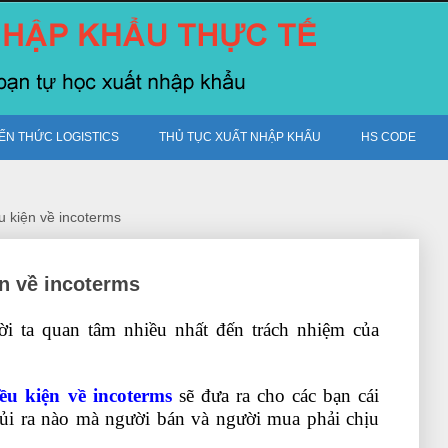
IẾN THỨC LOGISTICS
THỦ TỤC XUẤT NHẬP KHẨU
HS CODE
u kiện về incoterms
ện về incoterms
ời ta quan tâm nhiều nhất đến trách nhiệm của
ều kiện về incoterms
sẽ đưa ra cho các bạn cái
 rủi ra nào mà người bán và người mua phải chịu