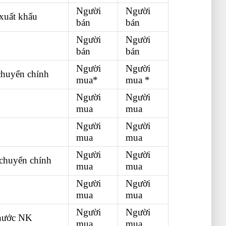
Người
Người
 xuất khẩu
bán
bán
Người
Người
bán
bán
Người
Người
chuyển chính
mua*
mua *
Người
Người
mua
mua
Người
Người
mua
mua
Người
Người
 chuyển chính
mua
mua
Người
Người
mua
mua
Người
Người
 nước NK
mua
mua