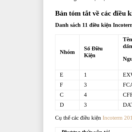
Bản tóm tắt về các điều k
Danh sách 11 điều kiện Incote
Tên
dấn
Số Điều
Nhóm
Kiện
Ngư
E
1
EX
F
3
FCA
C
4
CFR
D
3
DAT
Cụ thể các điều kiện
Incoterm 20