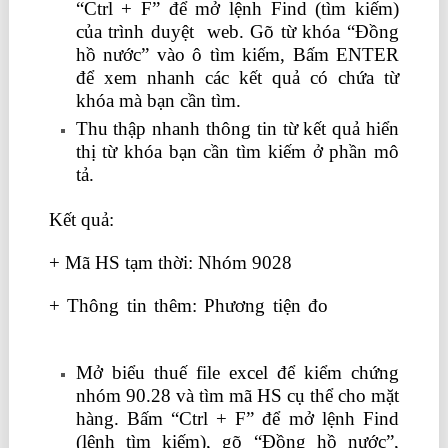
“Ctrl + F” để mở lệnh Find (tìm kiếm)
của trình duyệt web. Gõ từ khóa “Đồng
hồ nước” vào ô tìm kiếm, Bấm ENTER
để xem nhanh các kết quả có chứa từ
khóa mà bạn cần tìm.
học logistics
Thu thập nhanh thông tin từ kết quả hiển
thị từ khóa bạn cần tìm kiếm ở phần mô
tả.
Kết quả:
+ Mã HS tạm thời: Nhóm 9028
+ Thông tin thêm: Phương tiện đo
lớp học
kế toán thuế
Mở biểu thuế file excel để kiểm chứng
nhóm 90.28 và tìm mã HS cụ thể cho mặt
hàng. Bấm “Ctrl + F” để mở lệnh Find
(lệnh tìm kiếm), gõ “Đồng hồ nước”,