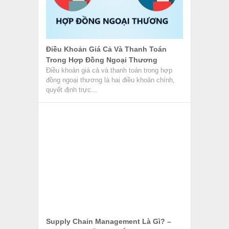
Supply Chain Management Là Gì? –
Quản Lý Chuỗi Cung Ứng
Supply Chain Management có nghĩa là Quản
lý chuỗi cung ứng hiện đang là hình thức tạo
ra một số...