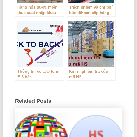
Hàng hóa được miễn
Trách nhiệm và chi phí
thuế xuất nhập khẩu
bốc dỡ san xếp hàng
hóa trong hợp đồng
thuê tàu chuyến
Thông tin về C/O form
Kinh nghiệm tra cứu
E 3 bên
mã HS
Related Posts