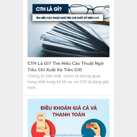
Tiêu Chí Xuất Xứ Trên C/O
Chứng từ khó nhất, rườm rà nhưng quan
trọng nhất trong bộ hồ sơ xin C/O là bảng giải
trình...
Điều Khoản Giá Cả Và Thanh Toán
Trong Hợp Đồng Ngoại Thương
Điều khoản giá cả và thanh toán trong hợp
đồng ngoại thương là hai điều khoản chính,
quyết định trực...