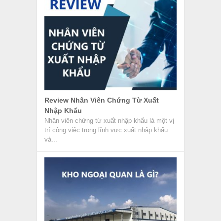
Nhập Khẩu
Nhân viên chứng từ xuất nhập khẩu là một vị
trí công việc trong lĩnh vực xuất nhập khẩu
và...
Kho Ngoại Quan Là Gì? Quy Trình Làm
Hàng Kho Ngoại Quan
Kho ngoại quan là loại hình kho được hải
quan giám sát và quản lý chặt chẽ, nơi hàng
hóa...