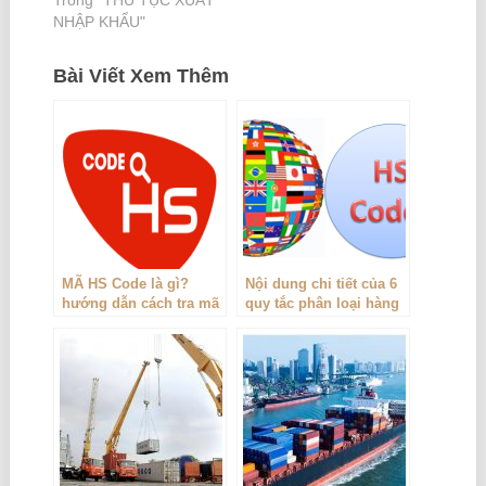
Trong "THỦ TỤC XUẤT
NHẬP KHẨU"
Bài Viết Xem Thêm
MÃ HS Code là gì?
Nội dung chi tiết của 6
hướng dẫn cách tra mã
quy tắc phân loại hàng
HS code
hóa