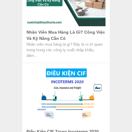
Điều Kiện CIF Trong Incoterms 2020
Trong giao dịch thương mại quốc tế, điều kiện
CIF thuộc điều kiện nhóm C trong phiên bản
Incoterms mới...