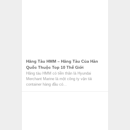
Hãng Tàu HMM – Hãng Tàu Của Hàn
Quốc Thuộc Top 10 Thế Giới
Hãng tàu HMM có tiền thân là Hyundai
Merchant Marine là một công ty vận tải
container hàng đầu có...
Điều Khoản Chất Lượng Và Quy Cách
Hàng Hóa Trong Hợp Đồng Ngoại
Thương
Điều khoản chất lượng và quy cách hàng hóa
là điều khoản quy định về mặt chất lượng và
quy...