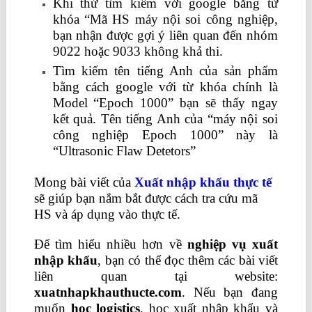
Khi thử tìm kiếm với google bằng từ
khóa “Mã HS máy nội soi công nghiệp,
bạn nhận được gợi ý liên quan đến nhóm
9022 hoặc 9033 không khả thi.
Tìm kiếm tên tiếng Anh của sản phẩm
bằng cách google với từ khóa chính là
Model “Epoch 1000” bạn sẽ thấy ngay
kết quả. Tên tiếng Anh của “máy nội soi
công nghiệp Epoch 1000” này là
“Ultrasonic Flaw Detetors”
Mong bài viết của
Xuất nhập khẩu thực tế
sẽ giúp bạn nắm bắt được cách tra cứu mã
HS và áp dụng vào thực tế.
Để tìm hiểu nhiều hơn về
nghiệp vụ xuất
nhập khẩu
, bạn có thể đọc thêm các bài viết
liên quan tại website:
xuatnhapkhauthucte.com
. Nếu bạn đang
muốn
học logistics
, học xuất nhập khẩu và