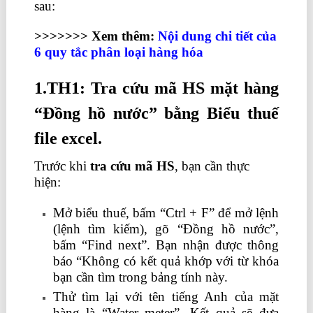
sau:
>>>>>>> Xem thêm:
Nội dung chi tiết của
6 quy tắc phân loại hàng hóa
1.TH1: Tra cứu mã HS mặt hàng
“Đồng hồ nước” bằng Biểu thuế
file excel.
Trước khi
tra cứu mã HS
, bạn cần thực
hiện:
Mở biểu thuế, bấm “Ctrl + F” để mở lệnh
(lệnh tìm kiếm), gõ “Đồng hồ nước”,
bấm “Find next”. Bạn nhận được thông
báo “Không có kết quả khớp với từ khóa
bạn cần tìm trong bảng tính này.
Thử tìm lại với tên tiếng Anh của mặt
hàng là “Water meter”. Kết quả sẽ đưa