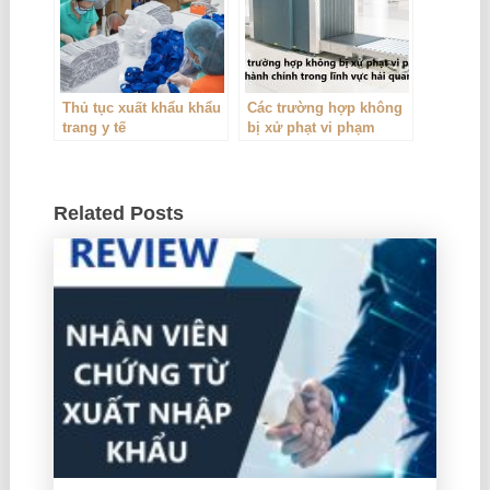
Thủ tục xuất khẩu khẩu
Các trường hợp không
trang y tế
bị xử phạt vi phạm
hành chính trong lĩnh
vực hải quan
Related Posts