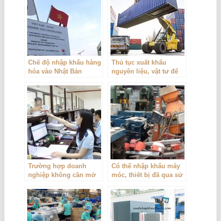
Chế độ nhập khẩu hàng
Thủ tục xuất khẩu
hóa vào Nhật Bản
nguyên liệu, vật tư để
đặt gia công và nhập
khẩu sản phẩm gia
công
Trường hợp doanh
Có thể nhập khẩu máy
nghiệp không cần mở
móc, thiết bị đã qua sử
tờ khai hải quan
dụng nhưng có điều
kiện