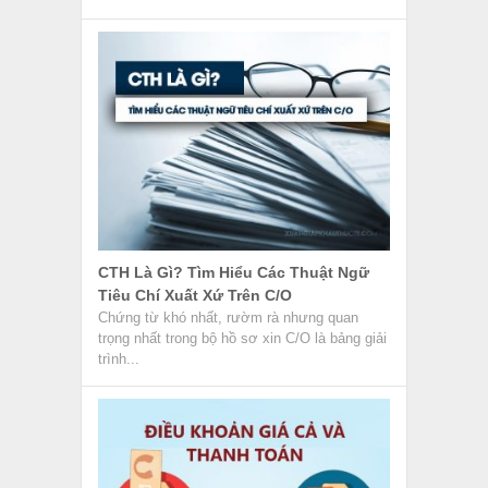
CTH Là Gì? Tìm Hiểu Các Thuật Ngữ
Tiêu Chí Xuất Xứ Trên C/O
Chứng từ khó nhất, rườm rà nhưng quan
trọng nhất trong bộ hồ sơ xin C/O là bảng giải
trình...