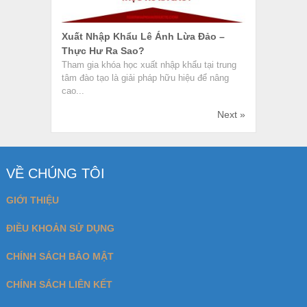
Xuất Nhập Khẩu Lê Ánh Lừa Đảo –
Thực Hư Ra Sao?
Tham gia khóa học xuất nhập khẩu tại trung
tâm đào tạo là giải pháp hữu hiệu để nâng
cao...
Next »
VỀ CHÚNG TÔI
GIỚI THIỆU
ĐIỀU KHOẢN SỬ DỤNG
CHÍNH SÁCH BẢO MẬT
CHÍNH SÁCH LIÊN KẾT