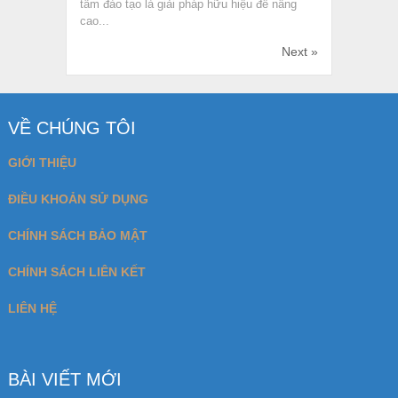
tâm đào tạo là giải pháp hữu hiệu để nâng
cao...
Next »
VỀ CHÚNG TÔI
GIỚI THIỆU
ĐIỀU KHOẢN SỬ DỤNG
CHÍNH SÁCH BẢO MẬT
CHÍNH SÁCH LIÊN KẾT
LIÊN HỆ
BÀI VIẾT MỚI