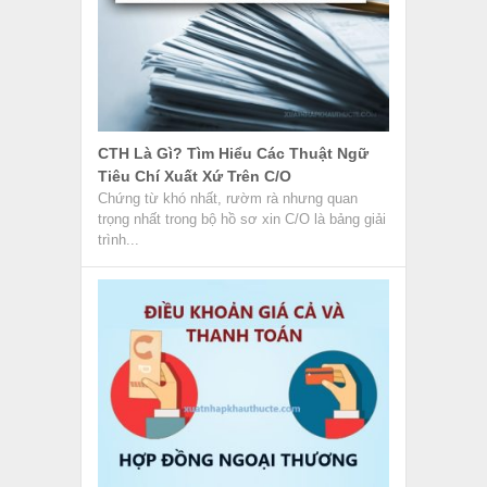
CTH Là Gì? Tìm Hiểu Các Thuật Ngữ
Tiêu Chí Xuất Xứ Trên C/O
Chứng từ khó nhất, rườm rà nhưng quan
trọng nhất trong bộ hồ sơ xin C/O là bảng giải
trình...