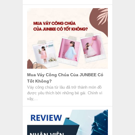
Mua Váy Công Chúa Của JUNBEE Có
Tốt Không?
Váy công chúa từ lâu đã trở thành món đồ
được yêu thích bởi những bé gái. Chính vì
vậy,...