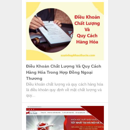
Xuất Nhập Khẩu Lê Ánh Lừa Đảo –
Thực Hư Ra Sao?
Tham gia khóa học xuất nhập khẩu tại trung
tâm đào tạo là giải pháp hữu hiệu để nâng
cao...
Next »
VỀ CHÚNG TÔI
GIỚI THIỆU
ĐIỀU KHOẢN SỬ DỤNG