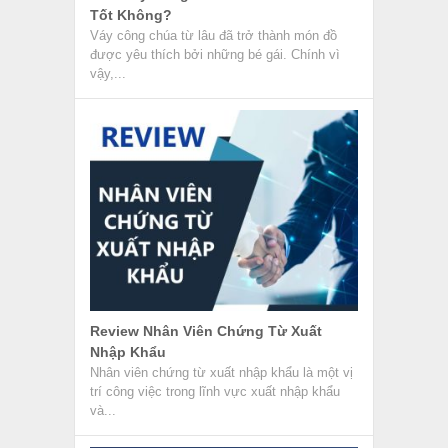
Kho Ngoại Quan Là Gì? Quy Trình Làm
Hàng Kho Ngoại Quan
Kho ngoại quan là loại hình kho được hải
quan giám sát và quản lý chặt chẽ, nơi hàng
hóa...