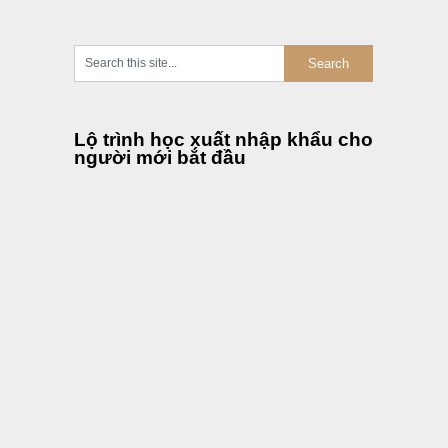
Lộ trình học xuất nhập khẩu cho
người mới bắt đầu
Lộ trình học khai báo hải quan
cho người mới bắt đầu
Review địa chỉ học xuất nhập
khẩu uy tín tại Hà Nội TPHCM