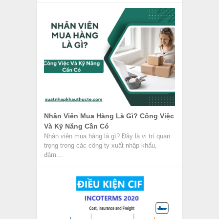
Điều Kiện CIF Trong Incoterms 2020
Trong giao dịch thương mại quốc tế, điều kiện
CIF thuộc điều kiện nhóm C trong phiên bản
Incoterms mới...