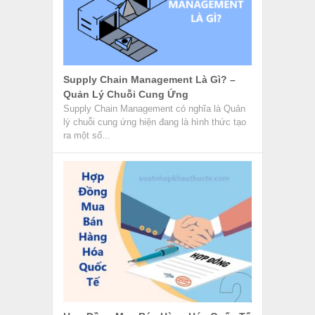
Hợp Đồng Mua Bán Hàng Hóa Quốc Tế
– Những Kiến Thức Cần Biết
Hợp đồng mua bán hàng hóa quốc tế còn có
nhiều tên gọi khác nhau như Hợp đồng ngoại
thương,...
Hãng Tàu HMM – Hãng Tàu Của Hàn
Quốc Thuộc Top 10 Thế Giới
Hãng tàu HMM có tiền thân là Hyundai
Merchant Marine là một công ty vận tải
container hàng đầu có...