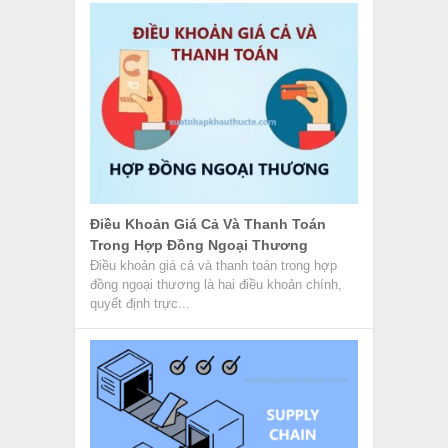
Supply Chain Management Là Gì? –
Quản Lý Chuỗi Cung Ứng
Supply Chain Management có nghĩa là Quản
lý chuỗi cung ứng hiện đang là hình thức tạo
ra một số...