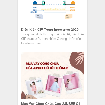
Mua Váy Công Chúa Của JUNBEE Có
Tốt Không?
Váy công chúa từ lâu đã trở thành món đồ
được yêu thích bởi những bé gái. Chính vì
vậy,...
Review Nhân Viên Chứng Từ Xuất
Nhập Khẩu
Nhân viên chứng từ xuất nhập khẩu là một vị
trí công việc trong lĩnh vực xuất nhập khẩu
và...