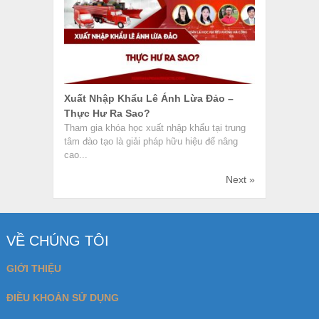
CHÍNH SÁCH BẢO MẬT
CHÍNH SÁCH LIÊN KẾT
LIÊN HỆ
BÀI VIẾT MỚI
Hướng Dẫn Quy Trình Kiểm Tra Hàng Hóa Tại
Cảng Thực Tế
Nhân Viên Mua Hàng Là Gì? Công Việc Và Kỹ
Năng Cần Có
Điều Kiện CIF Trong Incoterms 2020
Mua Váy Công Chúa Của JUNBEE Có Tốt
Không?