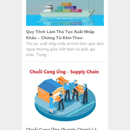
Chuỗi Cung Ứng (Supply Chain) Là
Gì? Những Thông Tin Cần Biết
Chuỗi cung ứng hay Supply Chain là mạng
lưới bao gồm mọi thứ từ việc phân phối
nguyên liệu gốc...
CTH Là Gì? Tìm Hiểu Các Thuật Ngữ
Tiêu Chí Xuất Xứ Trên C/O
Chứng từ khó nhất, rườm rà nhưng quan
trọng nhất trong bộ hồ sơ xin C/O là bảng giải
trình...