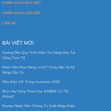
Review Nhân Viên Chứng Từ Xuất Nhập Khẩu
BÌNH LUẬN ĐỘC GIẢ
Tô Thị Dinh
trong
Học xuất nhập khẩu ở đâu
tốt nhất Hà Nội và TPHCM
Nghĩa
trong
Học xuất nhập khẩu ở đâu tốt nhất
Hà Nội và TPHCM
Chiến Lược Đàm Phán Win-Win Là Gì? Tìm
Hiểu Đàm Phán Win Win
trong
Win Win Là Gì?
Chiến Lược Đàm Phán Win Win Trong Hợp
Đồng
Đối mặt với người giả tạo
trong
Nên học xuất
nhập khẩu online ở đâu uy tín, chất lượng