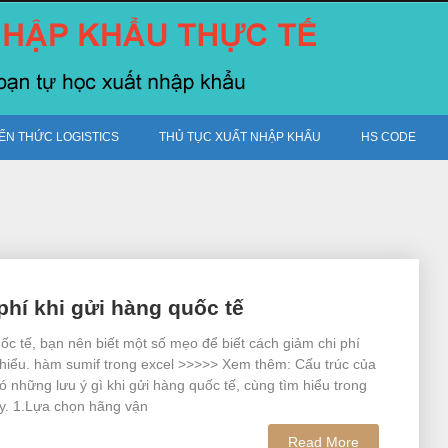
IẾN THỨC LOGISTICS
THỦ TỤC XUẤT NHẬP KHẨU
HS CODE
phí khi gửi hàng quốc tế
ốc tế, bạn nên biết một số mẹo để biết cách giảm chi phí
thiểu. hàm sumif trong excel >>>>> Xem thêm: Cấu trúc của
ó những lưu ý gì khi gửi hàng quốc tế, cùng tìm hiểu trong
ây. 1.Lựa chọn hãng vận
Read More