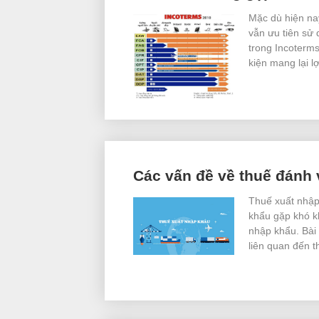
Mặc dù hiện na
vẫn ưu tiên sử
trong Incoterm
kiện mang lại lợ
Các vấn đề về thuế đánh
Thuế xuất nhập
khẩu gặp khó k
nhập khẩu. Bài 
liên quan đến 