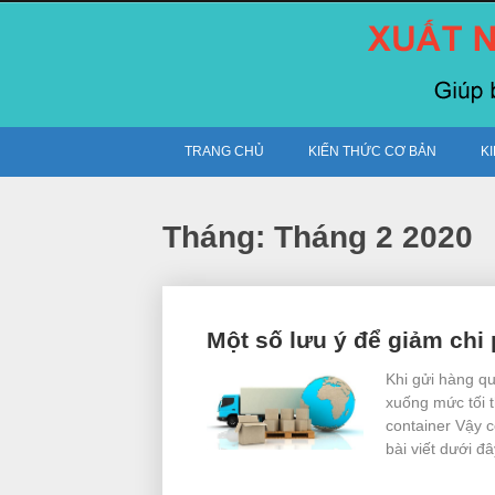
Skip
to
content
TRANG CHỦ
KIẾN THỨC CƠ BẢN
K
Tháng:
Tháng 2 2020
Posts
Một số lưu ý để giảm chi 
navigation
Khi gửi hàng qu
xuống mức tối 
container Vậy c
bài viết dưới đ