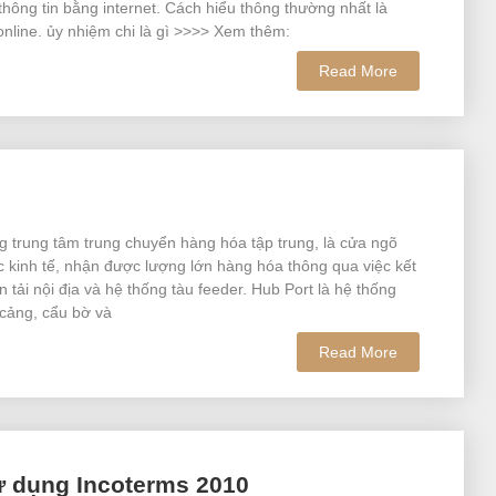
thông tin bằng internet. Cách hiểu thông thường nhất là
online. ủy nhiệm chi là gì >>>> Xem thêm:
Read More
g trung tâm trung chuyển hàng hóa tập trung, là cửa ngõ
c kinh tế, nhận được lượng lớn hàng hóa thông qua việc kết
n tải nội địa và hệ thống tàu feeder. Hub Port là hệ thống
cảng, cẩu bờ và
Read More
ử dụng Incoterms 2010