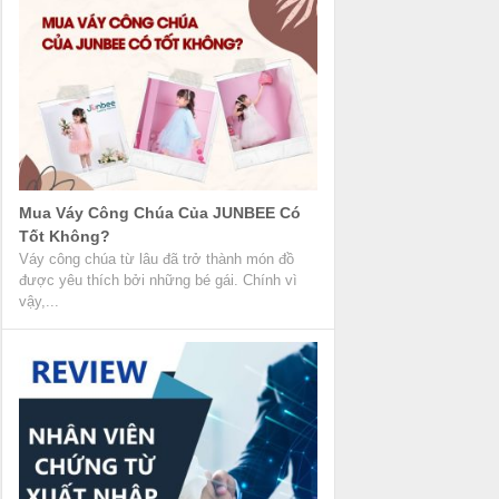
Mua Váy Công Chúa Của JUNBEE Có
Tốt Không?
Váy công chúa từ lâu đã trở thành món đồ
được yêu thích bởi những bé gái. Chính vì
vậy,...