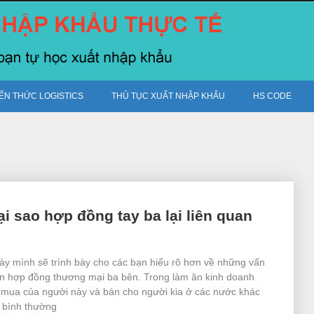
IẾN THỨC LOGISTICS
THỦ TỤC XUẤT NHẬP KHẨU
HS CODE
i sao hợp đồng tay ba lại liên quan
này mình sẽ trình bày cho các bạn hiểu rõ hơn về những vấn
ến hợp đồng thương mại ba bên. Trong làm ăn kinh doanh
ệc mua của người này và bán cho người kia ở các nước khác
c bình thường