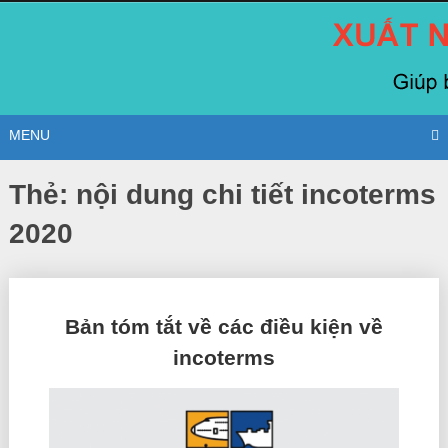
Skip
to
content
MENU
Thẻ:
nội dung chi tiết incoterms
2020
Posts
Bản tóm tắt về các điều kiện về
navigation
incoterms