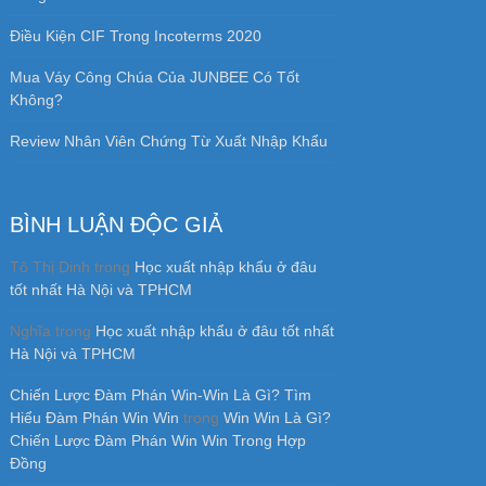
Điều Kiện CIF Trong Incoterms 2020
Mua Váy Công Chúa Của JUNBEE Có Tốt
Không?
Review Nhân Viên Chứng Từ Xuất Nhập Khẩu
BÌNH LUẬN ĐỘC GIẢ
Tô Thị Dinh
trong
Học xuất nhập khẩu ở đâu
tốt nhất Hà Nội và TPHCM
Nghĩa
trong
Học xuất nhập khẩu ở đâu tốt nhất
Hà Nội và TPHCM
Chiến Lược Đàm Phán Win-Win Là Gì? Tìm
Hiểu Đàm Phán Win Win
trong
Win Win Là Gì?
Chiến Lược Đàm Phán Win Win Trong Hợp
Đồng