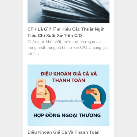
CTH Là Gì? Tìm Hiểu Các Thuật Ngữ
Tiêu Chí Xuất Xứ Trên C/O
Chứng từ khó nhất, rườm rà nhưng quan
trọng nhất trong bộ hồ sơ xin C/O là bảng giải
trình...
Điều Khoản Giá Cả Và Thanh Toán