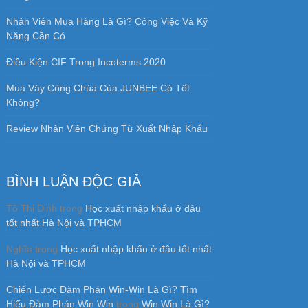
Nhân Viên Mua Hàng Là Gì? Công Việc Và Kỹ
Năng Cần Có
Điều Kiện CIF Trong Incoterms 2020
Mua Váy Công Chúa Của JUNBEE Có Tốt
Không?
Review Nhân Viên Chứng Từ Xuất Nhập Khẩu
BÌNH LUẬN ĐỘC GIẢ
Tô Thị Dinh
trong
Học xuất nhập khẩu ở đâu
tốt nhất Hà Nội và TPHCM
Nghĩa
trong
Học xuất nhập khẩu ở đâu tốt nhất
Hà Nội và TPHCM
Chiến Lược Đàm Phán Win-Win Là Gì? Tìm
Hiểu Đàm Phán Win Win
trong
Win Win Là Gì?