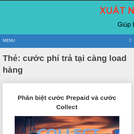
Skip
to
content
MENU
Thẻ:
cước phí trả tại càng load
hàng
Posts
Phân biệt cước Prepaid và cước
navigation
Collect