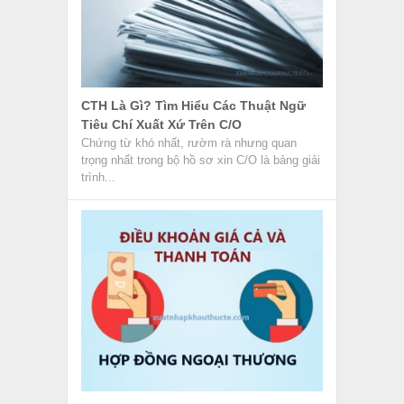
CTH Là Gì? Tìm Hiểu Các Thuật Ngữ
Tiêu Chí Xuất Xứ Trên C/O
Chứng từ khó nhất, rườm rà nhưng quan
trọng nhất trong bộ hồ sơ xin C/O là bảng giải
trình...