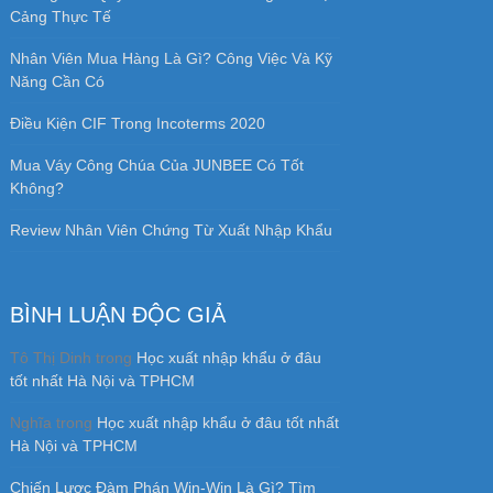
Cảng Thực Tế
Nhân Viên Mua Hàng Là Gì? Công Việc Và Kỹ
Năng Cần Có
Điều Kiện CIF Trong Incoterms 2020
Mua Váy Công Chúa Của JUNBEE Có Tốt
Không?
Review Nhân Viên Chứng Từ Xuất Nhập Khẩu
BÌNH LUẬN ĐỘC GIẢ
Tô Thị Dinh
trong
Học xuất nhập khẩu ở đâu
tốt nhất Hà Nội và TPHCM
Nghĩa
trong
Học xuất nhập khẩu ở đâu tốt nhất
Hà Nội và TPHCM
Chiến Lược Đàm Phán Win-Win Là Gì? Tìm