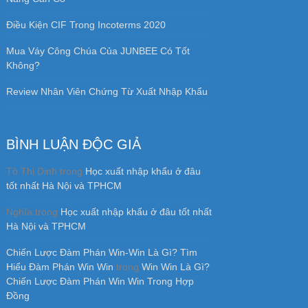
Điều Kiện CIF Trong Incoterms 2020
Mua Váy Công Chúa Của JUNBEE Có Tốt
Không?
Review Nhân Viên Chứng Từ Xuất Nhập Khẩu
BÌNH LUẬN ĐỘC GIẢ
Tô Thị Dinh
trong
Học xuất nhập khẩu ở đâu
tốt nhất Hà Nội và TPHCM
Nghĩa
trong
Học xuất nhập khẩu ở đâu tốt nhất
Hà Nội và TPHCM
Chiến Lược Đàm Phán Win-Win Là Gì? Tìm
Hiểu Đàm Phán Win Win
trong
Win Win Là Gì?
Chiến Lược Đàm Phán Win Win Trong Hợp
Đồng