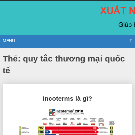
Skip
to
content
MENU
Thẻ:
quy tắc thương mại quốc
tế
Posts
Incoterms là gì?
navigation