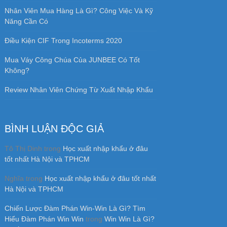
Nhân Viên Mua Hàng Là Gì? Công Việc Và Kỹ
Năng Cần Có
Điều Kiện CIF Trong Incoterms 2020
Mua Váy Công Chúa Của JUNBEE Có Tốt
Không?
Review Nhân Viên Chứng Từ Xuất Nhập Khẩu
BÌNH LUẬN ĐỘC GIẢ
Tô Thị Dinh
trong
Học xuất nhập khẩu ở đâu
tốt nhất Hà Nội và TPHCM
Nghĩa
trong
Học xuất nhập khẩu ở đâu tốt nhất
Hà Nội và TPHCM
Chiến Lược Đàm Phán Win-Win Là Gì? Tìm
Hiểu Đàm Phán Win Win
trong
Win Win Là Gì?