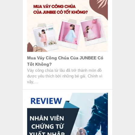
Mua Váy Công Chúa Của JUNBEE Có
Tốt Không?
Váy công chúa từ lâu đã trở thành món đồ
được yêu thích bởi những bé gái. Chính vì
vậy,...