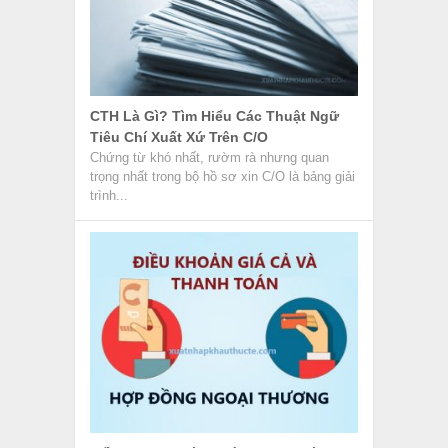
CTH Là Gì? Tìm Hiểu Các Thuật Ngữ
Tiêu Chí Xuất Xứ Trên C/O
Chứng từ khó nhất, rườm rà nhưng quan
trọng nhất trong bộ hồ sơ xin C/O là bảng giải
trình...