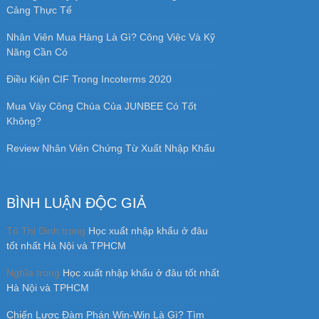
Cảng Thực Tế
Nhân Viên Mua Hàng Là Gì? Công Việc Và Kỹ
Năng Cần Có
Điều Kiện CIF Trong Incoterms 2020
Mua Váy Công Chúa Của JUNBEE Có Tốt
Không?
Review Nhân Viên Chứng Từ Xuất Nhập Khẩu
BÌNH LUẬN ĐỘC GIẢ
Tô Thị Dinh
trong
Học xuất nhập khẩu ở đâu
tốt nhất Hà Nội và TPHCM
Nghĩa
trong
Học xuất nhập khẩu ở đâu tốt nhất
Hà Nội và TPHCM
Chiến Lược Đàm Phán Win-Win Là Gì? Tìm