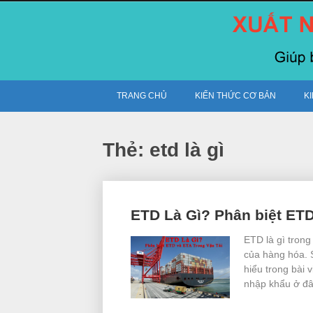
Skip
to
content
TRANG CHỦ
KIẾN THỨC CƠ BẢN
K
Thẻ:
etd là gì
Posts
ETD Là Gì? Phân biệt ET
navigation
ETD là gì tron
của hàng hóa. 
hiểu trong bài 
nhập khẩu ở đâ