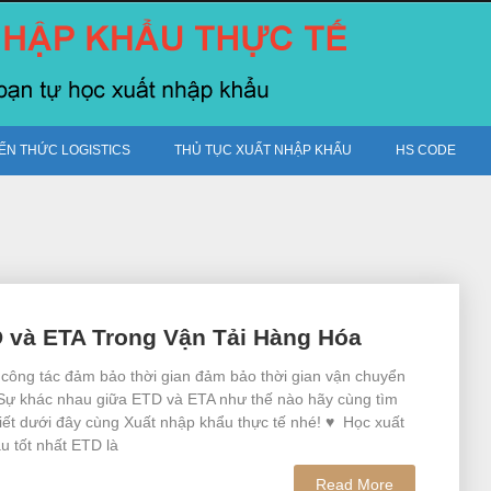
IẾN THỨC LOGISTICS
THỦ TỤC XUẤT NHẬP KHẨU
HS CODE
D và ETA Trong Vận Tải Hàng Hóa
g công tác đảm bảo thời gian đảm bảo thời gian vận chuyển
Sự khác nhau giữa ETD và ETA như thế nào hãy cùng tìm
viết dưới đây cùng Xuất nhập khẩu thực tế nhé! ♥ Học xuất
u tốt nhất ETD là
Read More