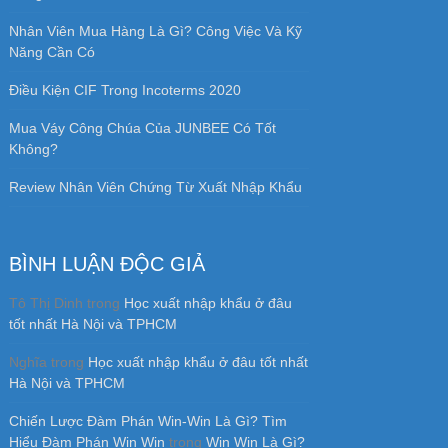
Nhân Viên Mua Hàng Là Gì? Công Việc Và Kỹ
Năng Cần Có
Điều Kiện CIF Trong Incoterms 2020
Mua Váy Công Chúa Của JUNBEE Có Tốt
Không?
Review Nhân Viên Chứng Từ Xuất Nhập Khẩu
BÌNH LUẬN ĐỘC GIẢ
Tô Thị Dinh
trong
Học xuất nhập khẩu ở đâu
tốt nhất Hà Nội và TPHCM
Nghĩa
trong
Học xuất nhập khẩu ở đâu tốt nhất
Hà Nội và TPHCM
Chiến Lược Đàm Phán Win-Win Là Gì? Tìm
Hiểu Đàm Phán Win Win
trong
Win Win Là Gì?