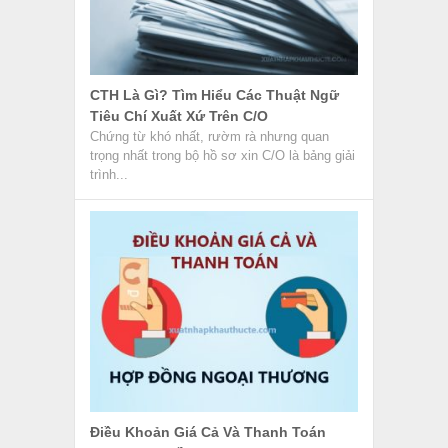
CTH Là Gì? Tìm Hiểu Các Thuật Ngữ
Tiêu Chí Xuất Xứ Trên C/O
Chứng từ khó nhất, rườm rà nhưng quan
trọng nhất trong bộ hồ sơ xin C/O là bảng giải
trình...
Điều Khoản Giá Cả Và Thanh Toán