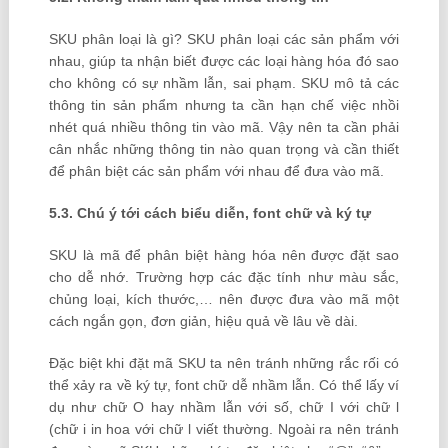
SKU phân loại là gì? SKU phân loại các sản phẩm với
nhau, giúp ta nhận biết được các loại hàng hóa đó sao
cho không có sự nhầm lẫn, sai phạm. SKU mô tả các
thông tin sản phẩm nhưng ta cần hạn chế việc nhồi
nhét quá nhiều thông tin vào mã. Vậy nên ta cần phải
cân nhắc những thông tin nào quan trọng và cần thiết
để phân biệt các sản phẩm với nhau để đưa vào mã.
5.3. Chú ý tới cách biểu diễn, font chữ và ký tự
SKU là mã để phân biệt hàng hóa nên được đặt sao
cho dễ nhớ. Trường hợp các đặc tính như màu sắc,
chủng loại, kích thước,… nên được đưa vào mã một
cách ngắn gọn, đơn giản, hiệu quả về lâu về dài.
Đặc biệt khi đặt mã SKU ta nên tránh những rắc rối có
thể xảy ra về ký tự, font chữ dễ nhầm lẫn. Có thể lấy ví
dụ như chữ O hay nhầm lẫn với số, chữ I với chữ l
(chữ i in hoa với chữ l viết thường. Ngoài ra nên tránh