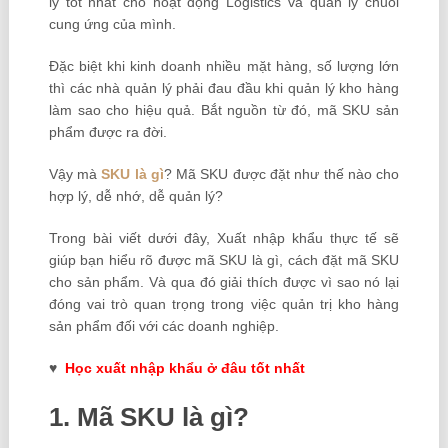
lý tốt nhất cho hoạt động Logistics và quản lý chuỗi
cung ứng của mình.
Đặc biệt khi kinh doanh nhiều mặt hàng, số lượng lớn
thì các nhà quản lý phải đau đầu khi quản lý kho hàng
làm sao cho hiệu quả. Bắt nguồn từ đó, mã SKU sản
phẩm được ra đời.
Vậy mà
SKU là gì
? Mã SKU được đặt như thế nào cho
hợp lý, dễ nhớ, dễ quản lý?
Trong bài viết dưới đây, Xuất nhập khẩu thực tế sẽ
giúp bạn hiểu rõ được mã SKU là gì, cách đặt mã SKU
cho sản phẩm. Và qua đó giải thích được vì sao nó lại
đóng vai trò quan trọng trong việc quản trị kho hàng
sản phẩm đối với các doanh nghiệp.
♥
H
ọ
c xu
ấ
t nh
ậ
p kh
ẩ
u
ở
đâu t
ố
t
nhất
1. Mã SKU là gì?