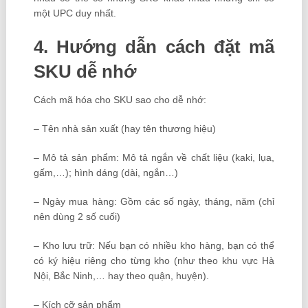
một UPC duy nhất.
4. Hướng dẫn cách đặt mã
SKU dễ nhớ
Cách mã hóa cho SKU sao cho dễ nhớ:
– Tên nhà sản xuất (hay tên thương hiệu)
– Mô tả sản phẩm: Mô tả ngắn về chất liệu (kaki, lụa,
gấm,…); hình dáng (dài, ngắn…)
– Ngày mua hàng: Gồm các số ngày, tháng, năm (chỉ
nên dùng 2 số cuối)
– Kho lưu trữ: Nếu bạn có nhiều kho hàng, bạn có thể
có ký hiệu riêng cho từng kho (như theo khu vực Hà
Nội, Bắc Ninh,… hay theo quận, huyện).
– Kích cỡ sản phẩm