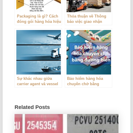
Packaging là gì? Cách
Thỏa thuận về Thông
đóng gói hàng hóa hiệu
báo việc giao nhận
quả
hàng hoá trong hợp
đồng ngoại thương
Sự khác nhau giữa
Bảo hiểm hàng hóa
carrier agent và vessel
chuyên chở bằng
agent
đường biển
Related Posts