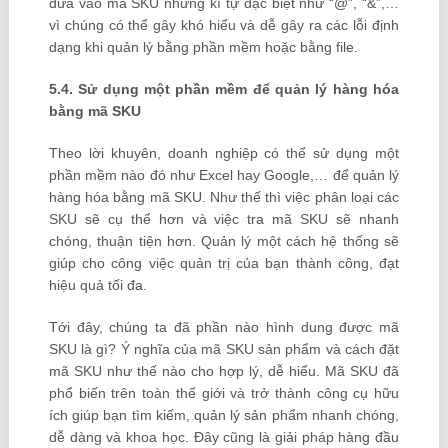
đưa vào mã SKU những kí tự đặc biệt như “@”, “&”,…
vì chúng có thể gây khó hiểu và dễ gây ra các lỗi định
dạng khi quản lý bằng phần mềm hoặc bằng file.
5.4. Sử dụng một phần mềm để quản lý hàng hóa
bằng mã SKU
Theo lời khuyên, doanh nghiệp có thể sử dụng một
phần mềm nào đó như Excel hay Google,… để quản lý
hàng hóa bằng mã SKU. Như thế thì việc phân loại các
SKU sẽ cụ thể hơn và việc tra mã SKU sẽ nhanh
chóng, thuận tiện hơn. Quản lý một cách hệ thống sẽ
giúp cho công việc quản trị của bạn thành công, đạt
hiệu quả tối đa.
Tới đây, chúng ta đã phần nào hình dung được mã
SKU là gì? Ý nghĩa của mã SKU sản phẩm và cách đặt
mã SKU như thế nào cho hợp lý, dễ hiểu. Mã SKU đã
phổ biến trên toàn thế giới và trở thành công cụ hữu
ích giúp bạn tìm kiếm, quản lý sản phẩm nhanh chóng,
dễ dàng và khoa học. Đây cũng là giải pháp hàng đầu