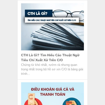
CTH Là Gì? Tìm Hiểu Các Thuật Ngữ
Tiêu Chí Xuất Xứ Trên C/O
Chứng từ khó nhất, rườm rà nhưng quan
trọng nhất trong bộ hồ sơ xin C/O là bảng giải
trình...