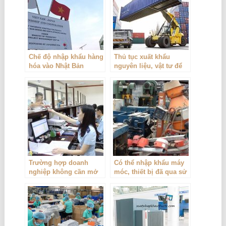
Chế độ nhập khẩu hàng
Thủ tục xuất khẩu
hóa vào Nhật Bản
nguyên liệu, vật tư để
đặt gia công và nhập
khẩu sản phẩm gia
công
Trường hợp doanh
Có thể nhập khẩu máy
nghiệp không cần mở
móc, thiết bị đã qua sử
tờ khai hải quan
dụng nhưng có điều
kiện