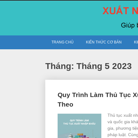
Skip
to
content
TRANG CHỦ
KIẾN THỨC CƠ BẢN
K
Tháng:
Tháng 5 2023
Posts
Quy Trình Làm Thủ Tục 
navigation
Theo
Thủ tục xuất nh
và quốc gia kha
gia, phương tiệ
pháp luật. Cùn